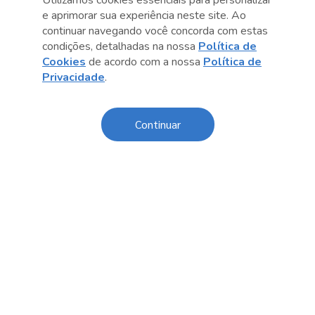
Utilizamos cookies essenciais para personalizar
e aprimorar sua experiência neste site. Ao
continuar navegando você concorda com estas
Anterior
Próximo post
condições, detalhadas na nossa
Política de
Cookies
de acordo com a nossa
Política de
Privacidade
.
Sobre o Sesc
Continuar
Central de Relacionamento
Transparência
Código de Conduta e Ética
Política de Privacidade
Política de Cookies
Fale Conosco
Créditos