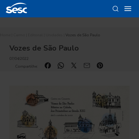
Home
|
Carmo
|
Editorial
|
Unidades
|
Vozes de São Paulo
Vozes de São Paulo
07/04/2022
Compartilhe: