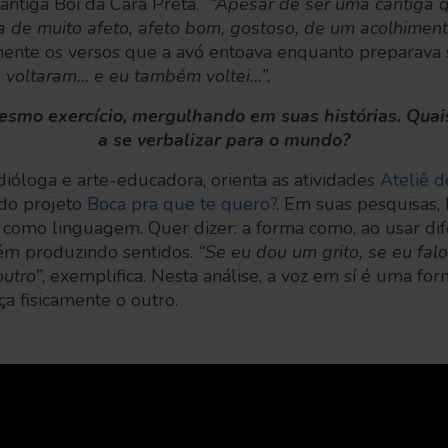
antiga Boi da Cara Preta.
“Apesar de ser uma cantiga 
a de muito afeto, afeto bom, gostoso, de um acolhiment
nte os versos que a avó entoava enquanto preparava 
 voltaram… e eu também voltei…”.
esmo exercício, mergulhando em suas histórias. Quai
a se verbalizar para o mundo?
ióloga e arte-educadora, orienta as atividades
Ateliê d
 do projeto
Boca pra que te quero?
. Em suas pesquisas,
 como linguagem. Quer dizer: a forma como, ao usar di
ém produzindo sentidos.
“Se eu dou um grito, se eu falo
outro”
, exemplifica. Nesta análise, a voz em sí é uma for
a fisicamente o outro.