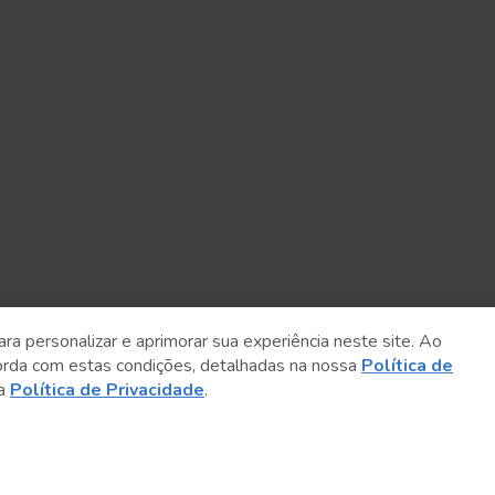
ara personalizar e aprimorar sua experiência neste site. Ao
orda com estas condições, detalhadas na nossa
Política de
sa
Política de Privacidade
.