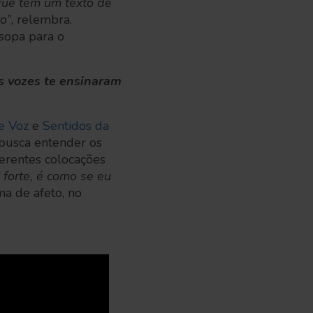
que tem um texto de
o”
, relembra.
sopa para o
s vozes te ensinaram
e Voz
e
Sentidos da
 busca entender os
ferentes colocações
 forte, é como se eu
ma de afeto, no