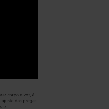
ar corpo e voz, é
e ajuste das pregas
s e,