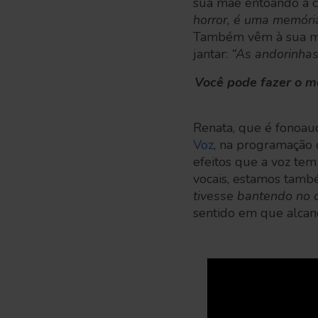
sua mãe entoando a c
horror, é uma memóri
Também vêm à sua me
jantar:
“As andorinhas
Você pode fazer o m
Renata, que é fonoaud
Voz
, na programação
efeitos que a voz tem
vocais, estamos tamb
tivesse bantendo no 
sentido em que alcanç