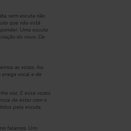
ata, sem escuta não
cuta que não está
esponder. Uma escuta
criação do novo. De
demos as vozes. Ao
a prega vocal e de
nha voz. E essa vozes
ncia de estar com o
didos pela escuta,
como falamos. Um