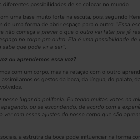
 diferentes possibilidades de se colocar no mundo.
 com uma base muito forte na escuta, pois, segundo Ren
um de uma forma de abrir espaço para o outro:
“Essa es
e não começa a prever o que o outro vai falar pra já r
spaço no corpo pro outro. Ela é uma possibilidade de 
 sabe que pode vir a ser”
.
oz ou aprendemos essa voz?
emos com um corpo, mas na relação com o outro apren
assimilamos os gestos da boca, da língua, do palato, d
volvidos.
 nesse lugar da polifonia. Eu tenho muitas vozes na mi
 apagando, ou se escondendo, de acordo com a experiê
 a ver com esses ajustes do nosso corpo que são apren
sociais, a estrutra da boca pode influenciar na forma 