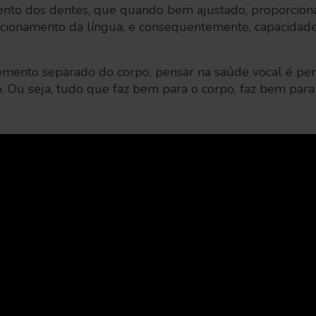
ento dos dentes, que quando bem ajustado, proporcio
cionamento da língua, e consequentemente, capacidade
emento separado do corpo, pensar na saúde vocal é pe
 Ou seja, tudo que faz bem para o corpo, faz bem para 