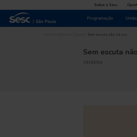
Sobre o Sesc
Opor
Programação
Unida
Home
|
Editorial
|
Saúde
|
Sem escuta não há voz
Sem escuta não
29/10/2018