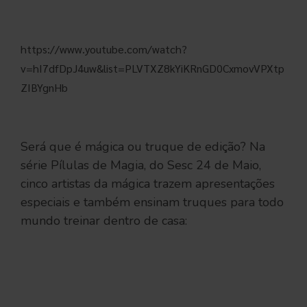
https://www.youtube.com/watch?
v=hI7dfDpJ4uw&list=PLVTXZ8kYiKRnGD0CxmovVPXtp
ZIBYgnHb
Será que é mágica ou truque de edição? Na
série Pílulas de Magia, do Sesc 24 de Maio,
cinco artistas da mágica trazem apresentações
especiais e também ensinam truques para todo
mundo treinar dentro de casa: