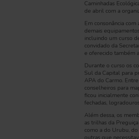
Caminhadas Ecológica
de abril com a organ
Em consonância com a
demais equipamentos 
incluindo um curso d
convidado da Secreta
e oferecido também 
Durante o curso os c
Sul da Capital para p
APA do Carmo. Entre j
conselheiros para map
ficou inicialmente co
fechadas, logradouro
Além dessa, os membr
as trilhas da Preguiç
como a do Urubu, do L
outras que necessita