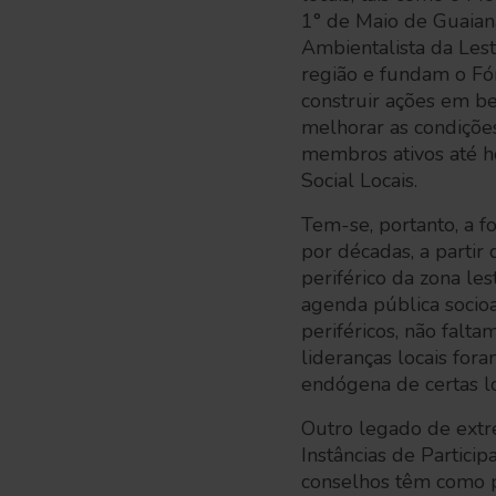
1° de Maio de Guaiana
Ambientalista da Les
região e fundam o Fó
construir ações em b
melhorar as condições
membros ativos até ho
Social Locais.
Tem-se, portanto, a 
por décadas, a partir
periférico da zona l
agenda pública socio
periféricos, não falt
lideranças locais fo
endógena de certas l
Outro legado de extre
Instâncias de Partici
conselhos têm como p