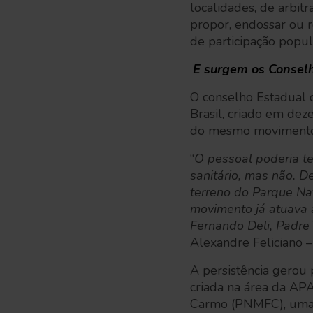
localidades, de arbitr
propor, endossar ou r
de participação popu
E surgem os Conselh
O conselho Estadual 
Brasil, criado em dez
do mesmo movimento a
“
O pessoal poderia t
sanitário, mas não. D
terreno do Parque Na
movimento já atuava 
Fernando Deli, Padre 
Alexandre Feliciano
A persistência gerou 
criada na área da AP
Carmo (PNMFC), uma 