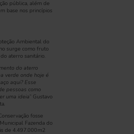
ração pública, além de
om base nos princípios
oteção Ambiental do
lho surge como fruto
do aterro sanitário.
mento do aterro
ea verde onde hoje é
paço aqui? Esse
 de pessoas como
ter uma ideia
” Gustavo
sta.
 Conservação fosse
 Municipal Fazenda do
is de 4.497.000m2