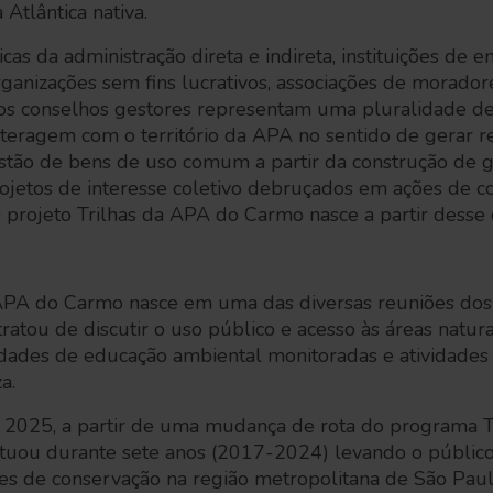
 Atlântica nativa.
as da administração direta e indireta, instituições de e
rganizações sem fins lucrativos, associações de morado
 os conselhos gestores representam uma pluralidade de
teragem com o território da APA no sentido de gerar r
stão de bens de uso comum a partir da construção de 
rojetos de interesse coletivo debruçados em ações de c
 O projeto Trilhas da APA do Carmo nasce a partir des
 APA do Carmo nasce em uma das diversas reuniões dos
 tratou de discutir o uso público e acesso às áreas natu
vidades de educação ambiental monitoradas e atividades 
za.
em 2025, a partir de uma mudança de rota do programa 
tuou durante sete anos (2017-2024) levando o público 
s de conservação na região metropolitana de São Paul