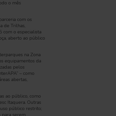
todo o mês
parceria com os
 de Trilhas,
 com o especialista
ça, aberto ao público
nterparques na Zona
s os equipamentos da
izadas pelos
InterAPA” – como
reas abertas,
as ao público, como
esc Itaquera. Outras
so público restrito;
o para serem