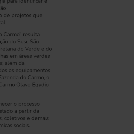
a para identificar e
ção
o de projetos que
cal.
do Carmo” resulta
ação do Sesc São
retaria do Verde e do
lhas em áreas verdes
es; além da
odos os equipamentos
 Fazenda do Carmo, o
o Carmo Olavo Egydio
hecer o processo
tado a partir da
s, coletivos e demais
micas sociais.