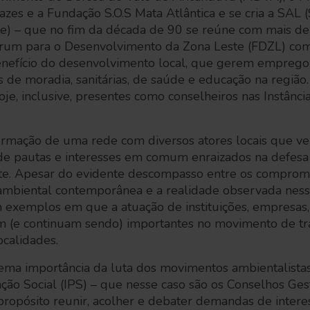
zes e a Fundação S.O.S Mata Atlântica e se cria a SAL 
te) – que no fim da década de 90 se reúne com mais d
rum para o Desenvolvimento da Zona Leste (FDZL) com
enefício do desenvolvimento local, que gerem emprego
 de moradia, sanitárias, de saúde e educação na regiã
je, inclusive, presentes como conselheiros nas Instânci
formação de uma rede com diversos atores locais que v
 de pautas e interesses em comum enraizados na defesa 
este. Apesar do evidente descompasso entre os compromi
ambiental contemporânea e a realidade observada nesse
am exemplos em que a atuação de instituições, empresas
ram (e continuam sendo) importantes no movimento de t
ocalidades.
ma importância da luta dos movimentos ambientalistas 
pação Social (IPS) – que nesse caso são os Conselhos Ges
ropósito reunir, acolher e debater demandas de interes