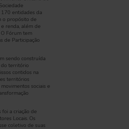
(Sociedade
e 170 entidades da
 o propósito de
 e renda, além de
o. O Fórum tem
as de Participação
em sendo construída
do território
ssos contidos na
s territórios
, movimentos sociais e
ransformação
foi a criação de
tores Locais. Os
se coletivo de suas