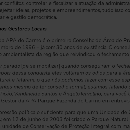
ar conflitos, controlar e fiscalizar a atuação da administ
ejeitar ideias, projetos e empreendimentos, tudo isso c
lar e gestão democrática.
os Gestores Locais
da APA do Carmo é o primeiro Conselho de Área de Pr
embro de 1996 – já com 30 anos de existência. O conse
mbientalista da região que reivindicou o fechamento 
er parado
[de se mobilizar]
quando conseguiram o fecha
epois dessa conquista eles voltaram os olhos para a ár
tural e falaram: o que nós podemos fazer com esse es
antes mesmo de ter conselho formal, estamos falando
Ticão, Vandineide Santos e Ângelo Iervolino, para você 
 – Gestor da APA Parque Fazenda do Carmo em entrevi
pressão política o suficiente para que uma Unidade de
A; em 12 de junho de 2003 foi criado o Parque Natural
unidade de Conservação de Proteção Integral com ma