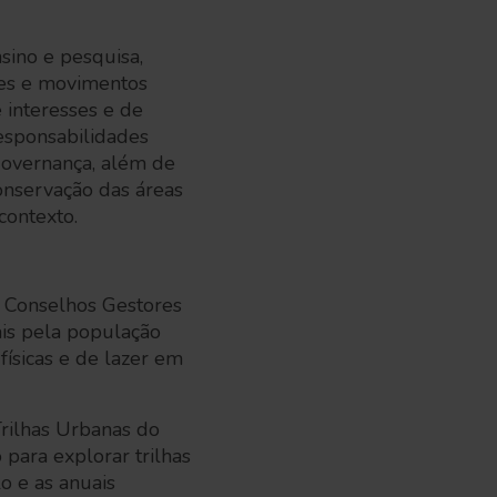
nsino e pesquisa,
res e movimentos
 interesses e de
esponsabilidades
governança, além de
onservação das áreas
se contexto.
 Conselhos Gestores
rais pela população
físicas e de lazer em
Trilhas Urbanas do
para explorar trilhas
o e as anuais