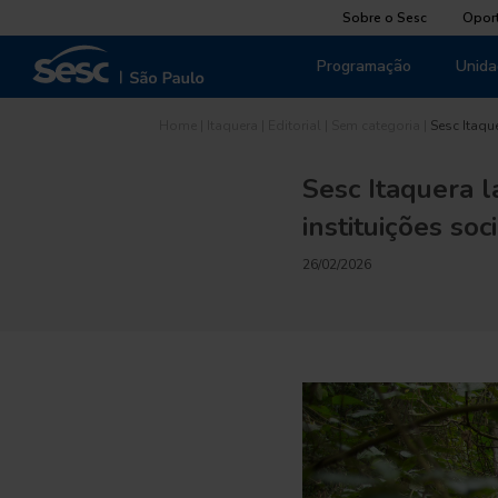
Sobre o Sesc
Opor
Programação
Unida
Home
|
Itaquera
|
Editorial
|
Sem categoria
|
Sesc Itaqu
Sesc Itaquera l
instituições so
26/02/2026