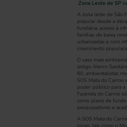
Zona Leste de SP c
A zona leste de São P
popular desde a décad
fundiária, acesso à i
famílias de baixa ren
urbanizadas e com in
crescimento populaci
O caso mais emblemát
antigo Aterro Sanitá
80, ambientalistas 
SOS Mata do Carmo e
poder público para a
Fazenda do Carmo só
como plano de fundo a
pesquisadores e acad
A SOS Mata do Carmo,
locais, tais como o 