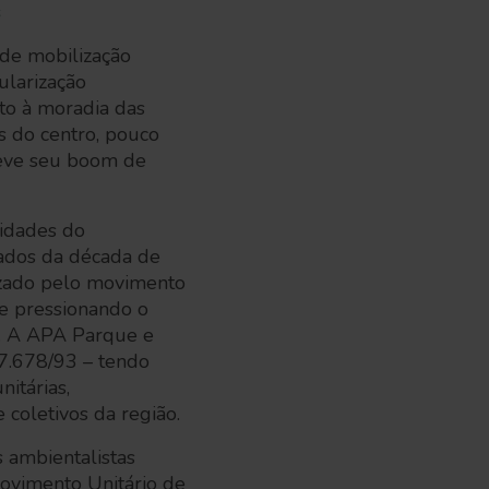
s
 de mobilização
ularização
ito à moradia das
s do centro, pouco
teve seu boom de
vidades do
ados da década de
zado pelo movimento
e pressionando o
l. A APA Parque e
7.678/93 – tendo
itárias,
 coletivos da região.
 ambientalistas
ovimento Unitário de