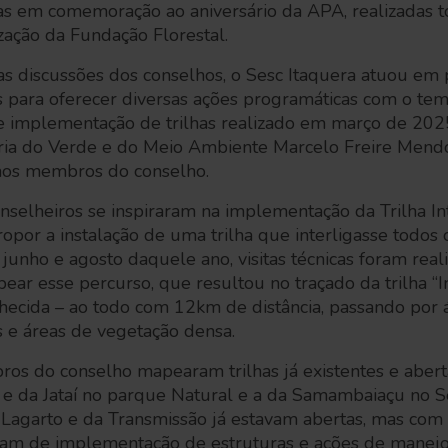
s em comemoração ao aniversário da APA, realizadas 
ização da Fundação Florestal.
s discussões dos conselhos, o Sesc Itaquera atuou em 
para oferecer diversas ações programáticas com o tema
e implementação de trilhas realizado em março de 2025
ria do Verde e do Meio Ambiente Marcelo Freire Mendo
aos membros do conselho.
onselheiros se inspiraram na implementação da Trilha I
ropor a instalação de uma trilha que interligasse todo
unho e agosto daquele ano, visitas técnicas foram real
ear esse percurso, que resultou no traçado da trilha “
nhecida – ao todo com 12km de distância, passando por á
s e áreas de vegetação densa.
os do conselho mapearam trilhas já existentes e abert
a e da Jataí no parque Natural e a da Samambaiaçu no S
agarto e da Transmissão já estavam abertas, mas com u
vam de implementação de estruturas e ações de manej