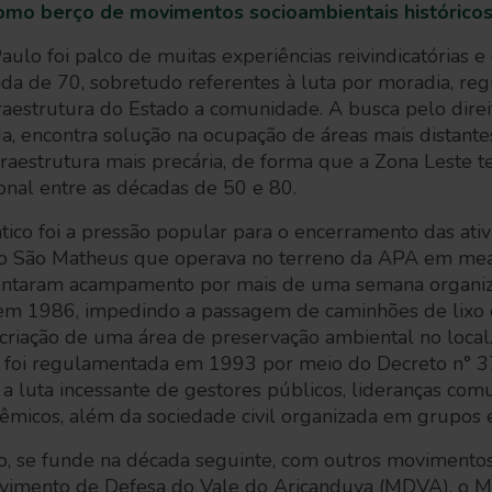
omo berço de movimentos socioambientais histórico
aulo foi palco de muitas experiências reivindicatórias e
a de 70, sobretudo referentes à luta por moradia, reg
nfraestrutura do Estado a comunidade. A busca pelo dire
da, encontra solução na ocupação de áreas mais distante
fraestrutura mais precária, de forma que a Zona Leste 
onal entre as décadas de 50 e 80.
ico foi a pressão popular para o encerramento das ati
rio São Matheus que operava no terreno da APA em me
montaram acampamento por mais de uma semana organi
m 1986, impedindo a passagem de caminhões de lixo 
 criação de uma área de preservação ambiental no loca
 foi regulamentada em 1993 por meio do Decreto n° 3
 luta incessante de gestores públicos, lideranças comun
êmicos, além da sociedade civil organizada em grupos e
 se funde na década seguinte, com outros movimentos
Movimento de Defesa do Vale do Aricanduva (MDVA), o M