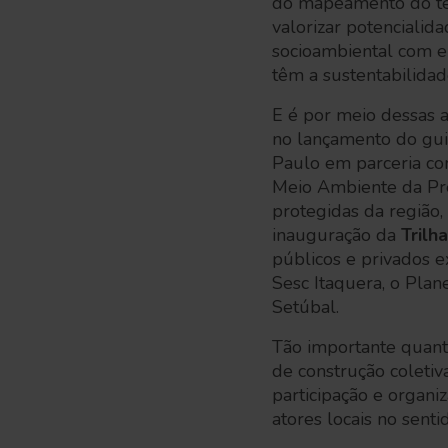
do mapeamento do terr
valorizar potencialid
socioambiental com e
têm a sustentabilidad
E é por meio dessas a
no lançamento do gui
Paulo em parceria co
Meio Ambiente da Pre
protegidas da região,
inauguração da
Trilh
públicos e privados 
Sesc Itaquera, o Pla
Setúbal.
Tão importante quant
de construção coletiv
participação e organi
atores locais no senti