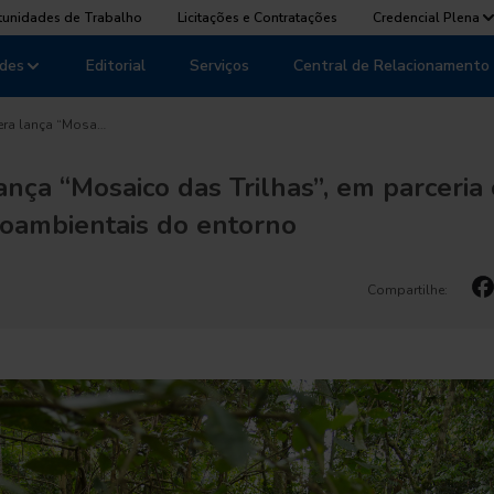
tunidades de Trabalho
Licitações e Contratações
Credencial Plena
des
Editorial
Serviços
Central de Relacionamento
era lança “Mosa…
ança “Mosaico das Trilhas”, em parceria
cioambientais do entorno
Compartilhe: