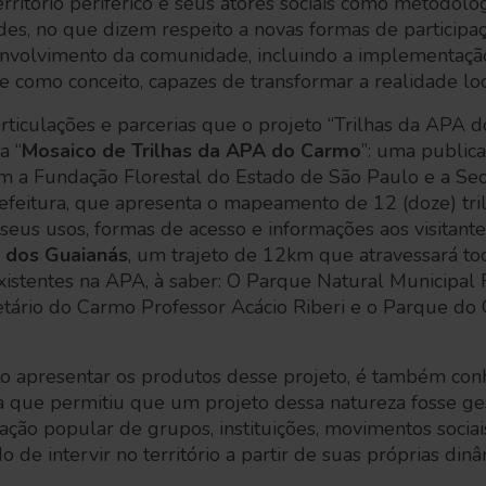
itório periférico e seus atores sociais como metodologi
ades, no que dizem respeito a novas formas de participa
nvolvimento da comunidade, incluindo a implementaçã
e como conceito, capazes de transformar a realidade lo
rticulações e parcerias que o projeto “Trilhas da APA 
a “
Mosaico de Trilhas da APA do Carmo
”: uma public
m a Fundação Florestal do Estado de São Paulo e a Sec
feitura, que apresenta o mapeamento de 12 (doze) tri
 seus usos, formas de acesso e informações aos visitant
a dos Guaianás
, um trajeto de 12km que atravessará t
existentes na APA, à saber: O Parque Natural Municipal
netário do Carmo Professor Acácio Riberi e o Parque d
o apresentar os produtos desse projeto, é também con
a que permitiu que um projeto dessa natureza fosse ges
zação popular de grupos, instituições, movimentos sociai
do de intervir no território a partir de suas próprias dinâ