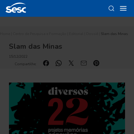
Home
|
Centro de Pesquisa e Formação
|
Editorial
|
Dossiê
|
Slam das Minas
Slam das Minas
15/12/2022
Compartilhe: