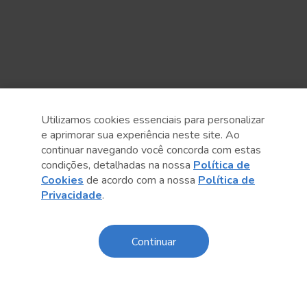
Utilizamos cookies essenciais para personalizar
e aprimorar sua experiência neste site. Ao
continuar navegando você concorda com estas
Anterior
Próximo post
condições, detalhadas na nossa
Política de
Cookies
de acordo com a nossa
Política de
Privacidade
.
Sobre o Sesc
Continuar
Central de Relacionamento
Transparência