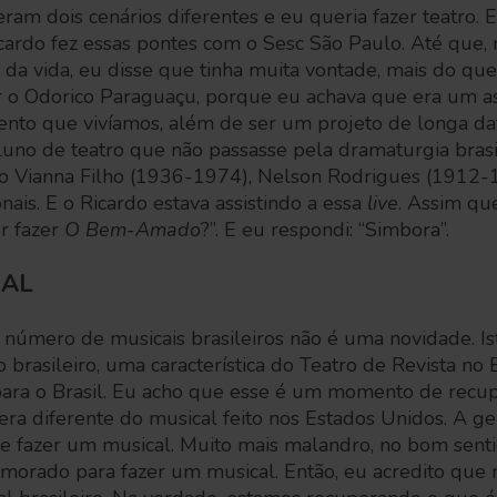
ram dois cenários diferentes e eu queria fazer teatro. En
Ricardo fez essas pontes com o Sesc São Paulo. Até que
s da vida, eu disse que tinha muita vontade, mais do qu
er o Odorico Paraguaçu, porque eu achava que era um 
nto que vivíamos, além de ser um projeto de longa d
uno de teatro que não passasse pela dramaturgia brasi
 Vianna Filho (1936-1974), Nelson Rodrigues (1912-19
nais. E o Ricardo estava assistindo a essa
live
. Assim qu
r fazer
O Bem-Amado
?”. E eu respondi: “Simbora”.
CAL
 número de musicais brasileiros não é uma novidade. Is
ro brasileiro, uma característica do Teatro de Revista no B
ra o Brasil. Eu acho que esse é um momento de recup
a era diferente do musical feito nos Estados Unidos. A 
de fazer um musical. Muito mais malandro, no bom senti
rado para fazer um musical. Então, eu acredito que n