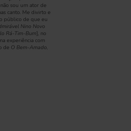
u não sou um ator de
as canto. Me divirto e
r o público de que eu
dmirável Nino Novo
elo Rá-Tim-Bum
], no
uma experiência com
co de
O Bem-Amado
,