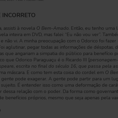
 INCORRETO
, assisti à novela
O Bem-Amado
. Então, eu tenho uma 
ovela inteira em DVD, mas falei: “Eu não vou ver”. Tamb
e
e não vi. A minha preocupação com o Odorico foi faze
oi aglutinar, pegar todas as informações de déspotas, 
oas que angariam a simpatia do público para benefício pr
nco que Odorico Paraguaçu é o Ricardo III [
personagem-t
peare, escrita no final do século 16, que passa pela 
 uma máscara. E como tem esta coisa do cordel em
O Be
 a gente pode exagerar. A gente pode partir para um l
 sujeito. É entender isso como uma deformação de ca
r dessa relação com o poder. Da forma como governant
e benefícios próprios, mesmo que seja apenas pela va
O