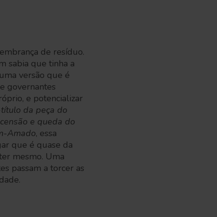
lembrança de resíduo.
ém sabia que tinha a
r uma versão que é
de governantes
óprio, e potencializar
ítulo da peça do
ascensão e queda do
m-Amado
, essa
ugar que é quase da
ráter mesmo. Uma
es passam a torcer as
idade.