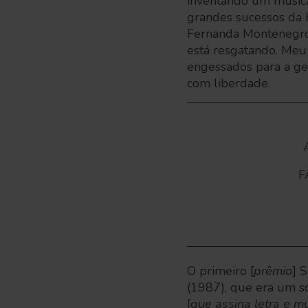
inventando um musica
grandes sucessos da h
Fernanda Montenegro 
está resgatando. Meu
engessados para a ge
com liberdade.
F
O primeiro [
prêmio
] 
(1987), que era um s
[
que assina letra e mú