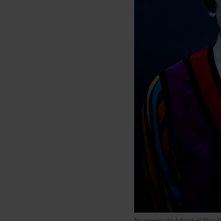
No espetáculo
Admirável Nino 