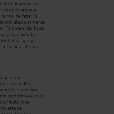
tão, tinha cenário,
, numa
live
em que
e nunca, de fazer
O
assunto absolutamente
ata. Também não havia
leira sem estudar
80), ou seja, os
e terminou, ele me
to já é uma
rasil, do teatro
eração. E o musical
gente sempre teve esse
do. Muito mais
ão está se