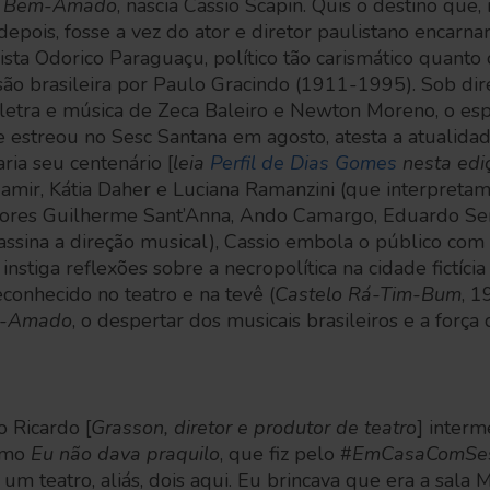
 Bem-Amado
, nascia Cassio Scapin. Quis o destino que,
epois, fosse a vez do ator e diretor paulistano encarna
sta Odorico Paraguaçu, político tão carismático quanto 
isão brasileira por Paulo Gracindo (1911-1995). Sob di
 letra e música de Zeca Baleiro e Newton Moreno, o es
e estreou no Sesc Santana em agosto, atesta a atualidad
ria seu centenário [
leia
Perfil de Dias Gomes
nesta edi
Jamir, Kátia Daher e Luciana Ramanzini (que interpretam
 atores Guilherme Sant’Anna, Ando Camargo, Eduardo S
sina a direção musical), Cassio embola o público com 
instiga reflexões sobre a necropolítica na cidade fictíci
reconhecido no teatro e na tevê (
Castelo Rá-Tim-Bum
, 1
-Amado
, o despertar dos musicais brasileiros e a força
 Ricardo [
Grasson, diretor e produtor de teatro
] inter
como
Eu não dava praquilo
, que fiz pelo #
EmCasaComSe
um teatro, aliás, dois aqui. Eu brincava que era a sala 