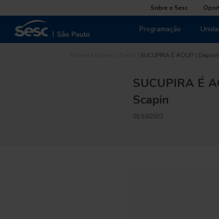
Sobre o Sesc
Opor
Programação
Unida
Home
|
Editorial
|
Teatro
|
SUCUPIRA É AQUI? | Depoi
SUCUPIRA É AQU
Scapin
01/10/2022