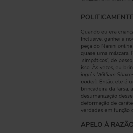
POLITICAMENTE
Quando eu era criança
Inclusive, ganhei a n
peça do Nanini
onlin
quase uma máscara. F
“simpáticos”, de pess
isso. Às vezes, eu bri
inglês William Shakes
poder
]. Então, ele é
brincadeira da farsa,
desumanização desse
deformação de caráte
verdades em função d
APELO À RAZÃ