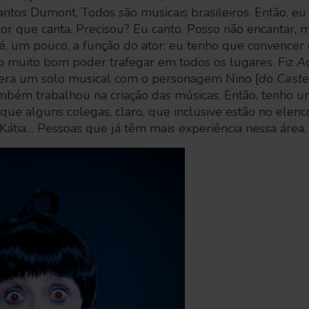
antos Dumont. Todos são musicais brasileiros. Então, e
or que canta. Precisou? Eu canto. Posso não encantar, m
sa é, um pouco, a função do ator: eu tenho que convence
ho muito bom poder trafegar em todos os lugares. Fiz
A
era um solo musical com o personagem Nino [
do Cast
mbém trabalhou na criação das músicas. Então, tenho 
que alguns colegas, claro, que inclusive estão no elen
átia… Pessoas que já têm mais experiência nessa área.