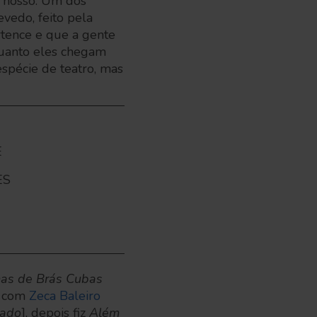
é nosso. Um dos
evedo, feito pela
rtence e que a gente
quanto eles chegam
spécie de teatro, mas
E
ES
as de Brás Cubas
i com
Zeca Baleiro
cado
], depois fiz
Além