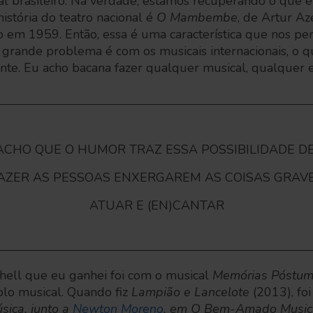
l brasileiro. Na verdade, estamos recuperando o que 
istória do teatro nacional é
O Mambembe
, de Artur Az
em 1959. Então, essa é uma característica que nos pe
 grande problema é com os musicais internacionais, o 
nte. Eu acho bacana fazer qualquer musical, qualquer e
ACHO QUE O HUMOR TRAZ ESSA POSSIBILIDADE D
AZER AS PESSOAS ENXERGAREM AS COISAS GRAV
ATUAR E (EN)CANTAR
Shell que eu ganhei foi com o musical
Memórias Póstum
olo musical. Quando fiz
Lampião e Lancelote
(2013), fo
sica, junto a
Newton Moreno
, em O Bem-Amado Musi