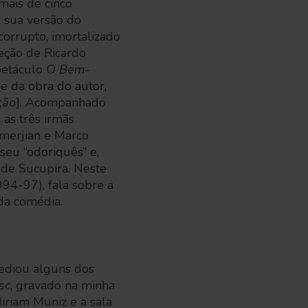
 mais de cinco
r sua versão do
corrupto, imortalizado
reção de Ricardo
petáculo
O Bem-
e da obra do autor,
ção
]. Acompanhado
 as três irmãs
emerjian e Marco
seu “odoriquês” e,
a de Sucupira. Neste
994-97), fala sobre a
 da comédia.
mediou alguns dos
sc
, gravado na minha
Miriam Muniz e a sala