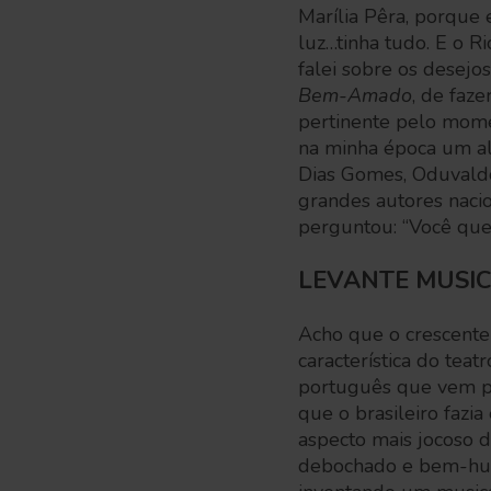
Marília Pêra, porque e
luz…tinha tudo. E o 
falei sobre os desejo
Bem-Amado
, de faz
pertinente pelo mome
na minha época um al
Dias Gomes, Oduvaldo
grandes autores nacio
perguntou: “Você que
LEVANTE MUSI
Acho que o crescente
característica do teat
português que vem pa
que o brasileiro fazi
aspecto mais jocoso 
debochado e bem-humo