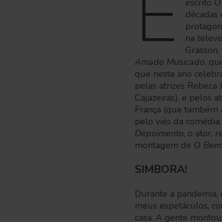
E
escrito
O
décadas d
protagoni
na telev
Grasson,
Amado Musicado
, qu
que neste ano celebra
pelas atrizes Rebeca 
Cajazeiras), e pelos
França (que também as
pelo viés da comédia, 
Depoimento
, o ator, 
montagem de
O Bem
SIMBORA!
Durante a pandemia, o
meus espetáculos, 
casa. A gente montou 