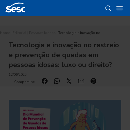
Home
|
Editorial
|
Pessoas Idosas
|
Tecnologia e inovação no …
Tecnologia e inovação no rastreio
e prevenção de quedas em
pessoas idosas: luxo ou direito?
12/06/2025
Compartilhe: