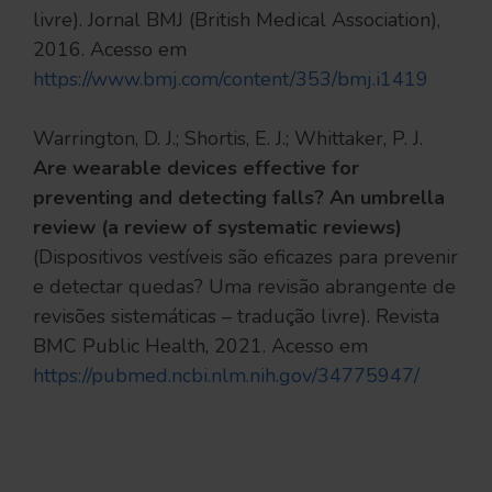
livre). Jornal BMJ (British Medical Association),
2016. Acesso em
https://www.bmj.com/content/353/bmj.i1419
Warrington, D. J.; Shortis, E. J.; Whittaker, P. J.
Are wearable devices effective for
preventing and detecting falls? An umbrella
review (a review of systematic reviews)
(Dispositivos vestíveis são eficazes para prevenir
e detectar quedas? Uma revisão abrangente de
revisões sistemáticas – tradução livre). Revista
BMC Public Health, 2021. Acesso em
https://pubmed.ncbi.nlm.nih.gov/34775947/