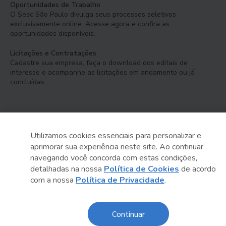
Oportunidades de Trabalho
O Sesc São Paulo divulga seus processos seletivos
exclusivamente online. Acesse agora e confira as
oportunidades disponíveis.
Licitações e Contratações
Cadastre sua empresa, faça o download dos editais de
interesse e acompanhe as licitações em andamento ou já
concluídas.
Utilizamos cookies essenciais para personalizar e
aprimorar sua experiência neste site. Ao continuar
Serviço Social do Comércio
navegando você concorda com estas condições,
Administração Regional no Estado de São Paulo
detalhadas na nossa
Política de Cookies
de acordo
com a nossa
Política de Privacidade
.
Sesc São Paulo por aí:
Continuar