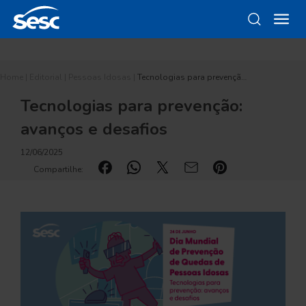
Home
|
Editorial
|
Pessoas Idosas
|
Tecnologias para prevençã…
Tecnologias para prevenção:
avanços e desafios
12/06/2025
Compartilhe: