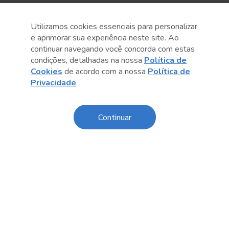
Utilizamos cookies essenciais para personalizar
e aprimorar sua experiência neste site. Ao
continuar navegando você concorda com estas
condições, detalhadas na nossa
Política de
Cookies
de acordo com a nossa
Política de
Anterior
Próximo post
Privacidade
.
Continuar
Sobre o Sesc
Central de Relacionamento
Transparência
Código de Conduta e Ética
Política de Privacidade
Política de Cookies