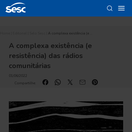
Home
|
Editorial
|
Selo Sesc
|
A complexa existência (e …
A complexa existência (e
resistência) das rádios
comunitárias
01/06/2022
Compartilhe: