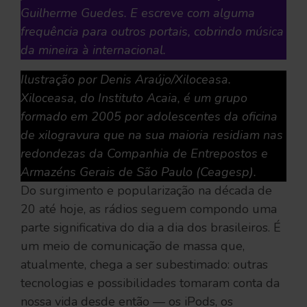
Guilherme Guedes. E escreve com alguma
frequência para outros portais, cobrindo música
da mineira à internacional.
Ilustração por Denis Araújo/Xiloceasa.
Xiloceasa, do Instituto Acaia, é um grupo
formado em 2005 por adolescentes da oficina
de xilogravura que na sua maioria residiam nas
redondezas da Companhia de Entrepostos e
Armazéns Gerais de São Paulo (Ceagesp).
Do surgimento e popularização na década de
20 até hoje, as rádios seguem compondo uma
parte significativa do dia a dia dos brasileiros. É
um meio de comunicação de massa que,
atualmente, chega a ser subestimado: outras
tecnologias e possibilidades tomaram conta da
nossa vida desde então — os iPods, os