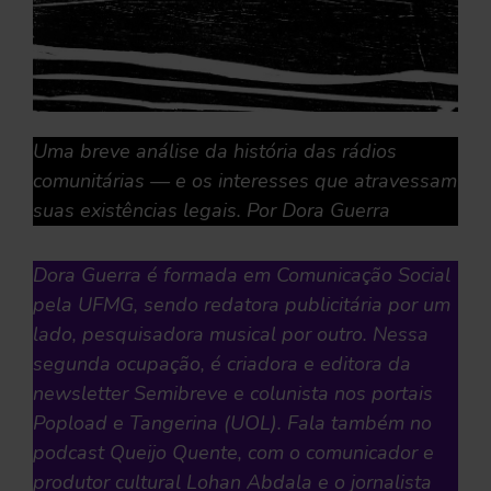
Uma breve análise da história das rádios
comunitárias — e os interesses que atravessam
suas existências legais. Por Dora Guerra
Dora Guerra é formada em Comunicação Social
pela UFMG, sendo redatora publicitária por um
lado, pesquisadora musical por outro. Nessa
segunda ocupação, é criadora e editora da
newsletter Semibreve e colunista nos portais
Popload e Tangerina (UOL). Fala também no
podcast Queijo Quente, com o comunicador e
produtor cultural Lohan Abdala e o jornalista