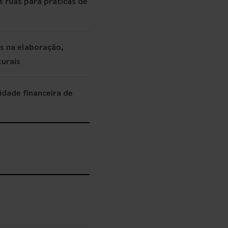
s ruas para práticas de
es na elaboração,
turais
idade financeira de