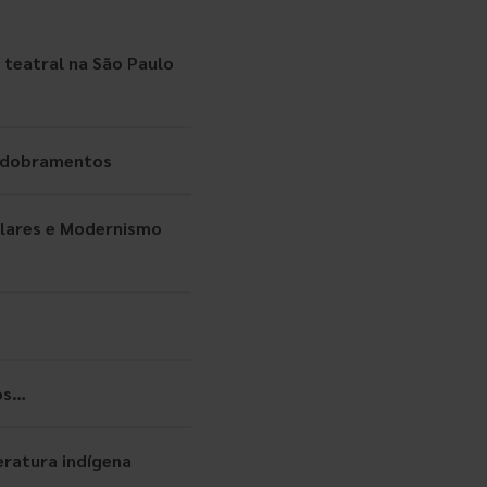
teatral na São Paulo
esdobramentos
ulares e Modernismo
os…
teratura indígena