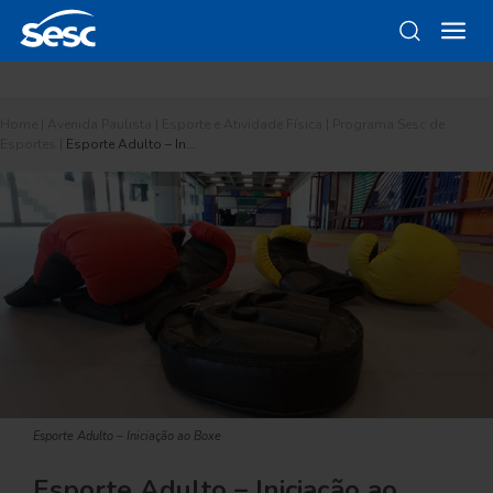
Home
|
Avenida Paulista
|
Esporte e Atividade Física
|
Programa Sesc de
Esportes
|
Esporte Adulto – In…
Esporte Adulto – Iniciação ao Boxe
Esporte Adulto – Iniciação ao