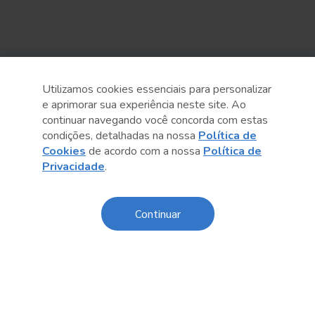
Sobre o Sesc
Utilizamos cookies essenciais para personalizar
e aprimorar sua experiência neste site. Ao
Central de Relacionamento
continuar navegando você concorda com estas
condições, detalhadas na nossa
Política de
Transparência
Cookies
de acordo com a nossa
Política de
Privacidade
.
Código de Conduta e Ética
Política de Privacidade
Continuar
Política de Cookies
Fale Conosco
Créditos
Sesc Brasil