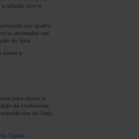
, a relação com o
é composto por quatro
clui atividades nas
gião do Vale.
s sobre o
essos para shows e
ação de credenciais;
 espetáculos do Sesc,
to Digital
.