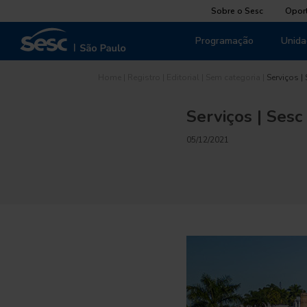
Sobre o Sesc
Opor
Programação
Unida
Home
|
Registro
|
Editorial
|
Sem categoria
|
Serviços |
Serviços | Sesc
05/12/2021