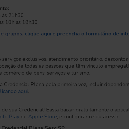
nto:
3h às 21h30
as 10h às 18h30
e grupos,
clique aqui e preencha o formulário de int
serviços exclusivos, atendimento prioritário, descontos
isposição de todas as pessoas que têm vínculo emprega
 comércio de bens, serviços e turismo.
a Credencial Plena pela primeira vez, incluir dependen
clicando aqui
.
l de sua Credencial! Basta baixar gratuitamente o aplica
gle Play
ou
Apple Store
, e configurar o seu acesso.
 Credencial Plena Sesc SP