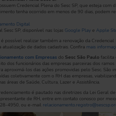
ssuem Credencial Plena do Sesc SP, que esteja com d
cimento tenha ocorrido em menos de 90 dias, podem re
amento Digital
al Sesc SP, disponível nas lojas
Google Play
e
Apple St
 é possível realizar também a renovação da Credencial
 atualização de dados cadastrais. Confira
mais informaç
cionamento com Empresas
do
Sesc São Paulo
facilita
ito dos funcionários das empresas parceiras dos ramos
ara aproximá-los das ações promovidas pelo Sesc. São 
uídas coletivamente com o RH das empresas, viabilizand
nas áreas de Saúde, Cultura, Lazer e Assistência.
redenciamento é pautado nas diretrizes da Lei Geral d
representante de RH, entre em contato conosco por mei
828-4950, ou e-mail
relacionamento.registro@sescsp.or