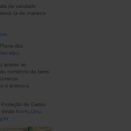
ata de validade
nová-la de maneira
ore
.
 Plena dos
ões aqui
.
 o acesso ao
 do comércio de bens,
inúmeras
o o acesso a
e Proteção de Dados
o deste
formulário
,
g.br