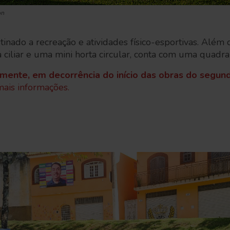
on
stinado a recreação e atividades físico-esportivas. Além
 ciliar e uma mini horta circular, conta com uma quadra 
ente, em decorrência do início das obras do segun
ais informações.