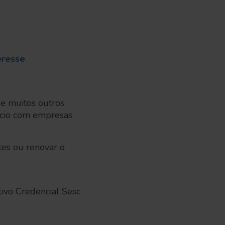
eresse
.
 e muitos outros
tício com empresas
tes ou renovar o
tivo Credencial Sesc