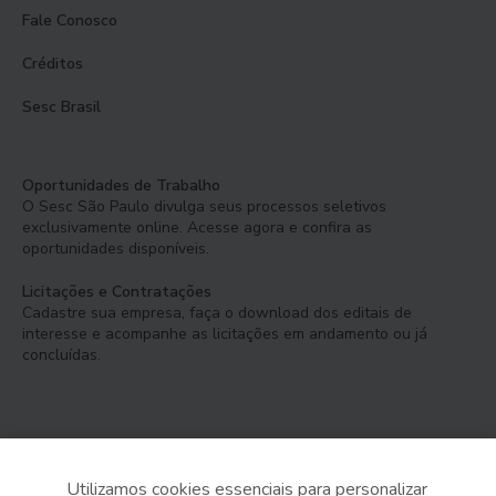
Fale Conosco
Créditos
Sesc Brasil
Oportunidades de Trabalho
O Sesc São Paulo divulga seus processos seletivos
exclusivamente online. Acesse agora e confira as
oportunidades disponíveis.
Licitações e Contratações
Cadastre sua empresa, faça o download dos editais de
interesse e acompanhe as licitações em andamento ou já
concluídas.
Utilizamos cookies essenciais para personalizar