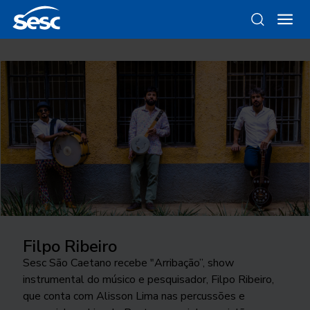
Filpo Ribeiro
Sesc São Caetano recebe "Arribação”, show
instrumental do músico e pesquisador, Filpo Ribeiro,
que conta com Alisson Lima nas percussões e