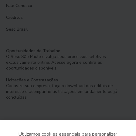
Fale Conosco
Créditos
Sesc Brasil
Oportunidades de Trabalho
O Sesc São Paulo divulga seus processos seletivos
exclusivamente online. Acesse agora e confira as
oportunidades disponíveis.
Licitações e Contratações
Cadastre sua empresa, faça o download dos editais de
interesse e acompanhe as licitações em andamento ou já
concluídas.
Utilizamos cookies essenciais para personalizar