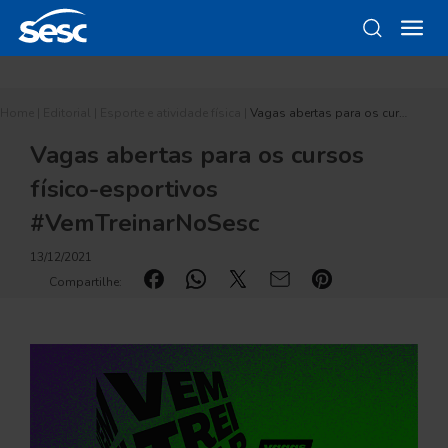
Home
|
Editorial
|
Esporte e atividade física
|
Vagas abertas para os cur…
Vagas abertas para os cursos
físico-esportivos
#VemTreinarNoSesc
13/12/2021
Compartilhe: