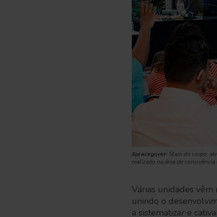
#pracegover:
Slam do corpo, ati
realizado na área de convivência
Várias unidades vêm 
unindo o desenvolvime
a sistematizar e cati