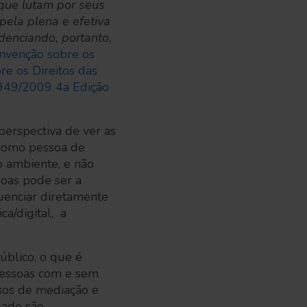
 que lutam por seus
 pela plena e efetiva
denciando, portanto,
nvenção sobre os
re os Direitos das
6.949/2009 4a Edição
perspectiva de ver as
e como pessoa de
o ambiente, e não
soas pode ser a
luenciar diretamente
a/digital, a
úblico, o que é
 pessoas com e sem
rsos de mediação e
dade são