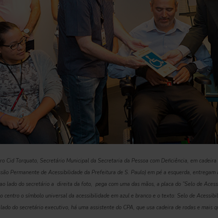
ntro Cid Torquato, Secretário Municipal da Secretaria da Pessoa com Deficiência, em cadeira
são Permanente de Acessibilidade da Prefeitura de S. Paulo) em pé a esquerda, entregam 
ao lado do secretário a direita da foto, pega com uma das mãos, a placa do “Selo de Aces
o centro o símbolo universal da acessibilidade em azul e branco e o texto: Selo de Acessib
lado do secretário executivo, há uma assistente do CPA, que usa cadeira de rodas e mais q