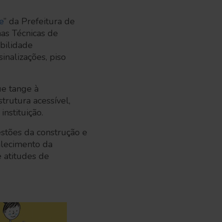
e
” da Prefeitura de
as Técnicas de
ibilidade
inalizações, piso
ue tange à
trutura acessível,
instituição.
estões da construção e
alecimento da
 atitudes de