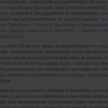
eculiaridades, contradições e singularidades. Pessoas
am o respeito pela dignidade, pela autonomia individual,
ão na sociedade e pela igualdade de oportunidades, evi
penas mais uma característica da condição humana.
” (
Co
com Deficiência – Protocolo Facultativo à Convenção sob
ia. – Decreto Legislativo nº 186/2008 – – Decreto nº 
Brasília 2012
.
sa, o Sesc SP atua no campo da acessibilidade em uma 
dade, respeitando suas características como indivíduo 
esença das barreiras está na relação entre as pessoas e 
deficiência, de forma isolada. Assim, a atitude das pes
ada para as pessoas com deficiência, o que acaba por inf
ue compõem a acessibilidade, como a física, a tecnológic
tural.
ilizar para a questão atitudinal é apresentar para o p
over o convívio com o diferente e a diversidade entre
tituição vem desenvolvendo regulamente ações com recu
 com essa finalidade, em que os recursos de acessibili