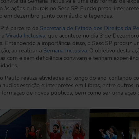
 convite da Semana Inclusiva é uma das formas de expan
às ações culturais no Sesc SP. Fundo preto, intérprete d
o em dezembro, junto com áudio e legendas. 
P é parceiro da
Secretaria de Estado dos Direitos da P
o a
Virada Inclusiva
, que acontece no dia 3 de Dezembro,
ia. Entendendo a importância disso, o Sesc SP produz
ão, ao realizar a
Semana Inclusiva
. O objetivo desta aç
oas com e sem deficiência convivam e tenham experiênci
idades.
o Paulo realiza atividades ao longo do ano, contando 
a audiodescrição e intérpretes em Libras, entre outros, 
 formação de novos públicos, bem como ser uma ação d