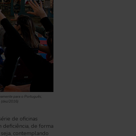
neamente para o Português,
v (dez/2016)
rie de oficinas
 deficiência, de forma
u seja, contemplando