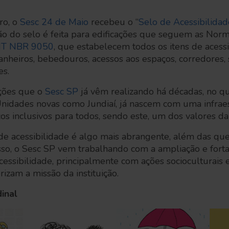
ro, o
Sesc 24 de Maio
recebeu o “
Selo de Acessibilidad
ão do selo é feita para edificações que seguem as Norm
T NBR 9050
, que estabelecem todos os itens de acess
anheiros, bebedouros, acessos aos espaços, corredores, s
es.
ações que o
Sesc SP
já vêm realizando há décadas, no q
. Unidades novas como Jundiaí, já nascem com uma infraes
s inclusivos para todos, sendo este, um dos valores da 
 de acessibilidade é algo mais abrangente, além das qu
isso, o Sesc SP vem trabalhando com a ampliação e fort
ssibilidade, principalmente com ações socioculturais e
erizam a missão da instituição.
dinal