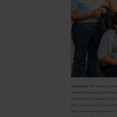
#pracegover
: Foto colorida, ao ce
Secretário Executivo da CPA (Comis
Danilo Santos de Miranda, em pé e 
Maio, a placa de aço cromado tem a
Maio como um espaço acessível; ao 