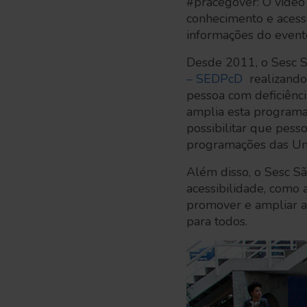
#pracegover: O vídeo
conhecimento e acesso 
informações do event
Desde 2011, o Sesc S
– SEDPcD
realizand
pessoa com deficiênc
amplia esta programaç
possibilitar que pess
programações das Un
Além disso, o Sesc Sã
acessibilidade, como 
promover e ampliar a
para todos.