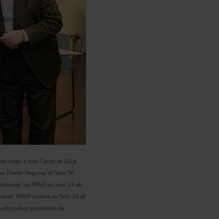
 de rodas e João Carlos da Silva,
ao Diretor Regional do Sesc SP,
sibilidade” da PMSP ao Sesc 24 de
ilidade, PMSP confere ao Sesc 24 de
uatro outros assistentes da