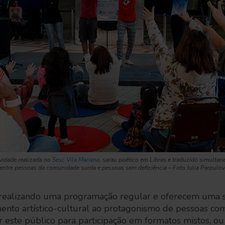
vidade realizada no
Sesc Vila Mariana
, sarau poético em Libras e traduzido simulta
 entre pessoas da comunidade surda e pessoas sem deficiência – Foto Julia Parpulo
realizando uma programação regular e oferecem uma sé
nto artístico-cultural ao protagonismo de pessoas com
var este público para participação em formatos mistos, o