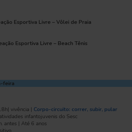
ação Esportiva Livre – Vôlei de Praia
eação Esportiva Livre – Beach Tênis
-feira
8h| vivência |
Corpo-circuito: correr, subir, pular
tividades infantojuvenis do Sesc
n. antes | Até 6 anos
sitivo