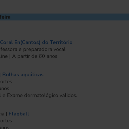
feira
Coral En(Cantos) do Território
ofessora e preparadora vocal
-line | A partir de 60 anos
|
Bolhas aquáticas
portes
 anos
l e Exame dermatológico válidos.
ia |
Flagball
portes
 anos