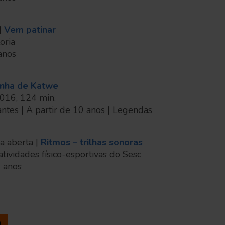
|
Vem patinar
oria
 anos
inha de Katwe
 2016, 124 min.
 antes | A partir de 10 anos | Legendas
a aberta |
Ritmos – trilhas sonoras
ividades físico-esportivas do Sesc
2 anos
a