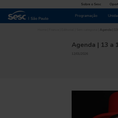
Sobre o Sesc
Opor
Programação
Unida
Home
|
Franca
|
Editorial
|
Sem categoria
|
Agenda | 13 
Agenda | 13 a 1
12/01/2026