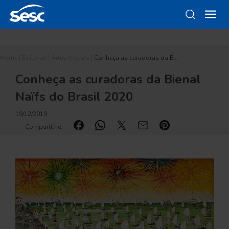
Home
|
Editorial
|
Artes Visuais
|
Conheça as curadoras da B…
Conheça as curadoras da Bienal
Naïfs do Brasil 2020
19/12/2019
Compartilhe: