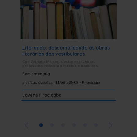
Literando: descomplicando as obras
Sesc P
literárias dos vestibulares
Bienal 
encont
Com Adriana Marcon, doutora em Letras,
professora, revisora de textos e tradutora.
Discussão 
Sem categoria
guia enco
caminhos
diversas sessões | 11/08
a 25/08
•
Piracicaba
Jovens Piracicaba
Artes V
•
•
•
•
•
•