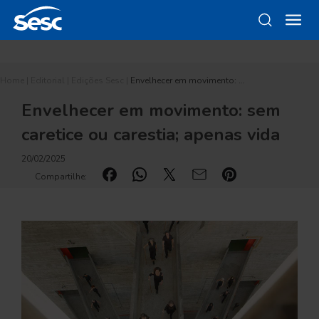
Home
|
Editorial
|
Edições Sesc
|
Envelhecer em movimento: …
Envelhecer em movimento: sem
caretice ou carestia; apenas vida
20/02/2025
Compartilhe: