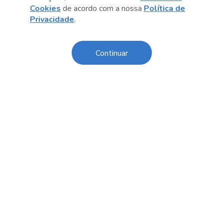
Cookies
de acordo com a nossa
Política de
Anterior
Próximo post
Privacidade
.
Continuar
Conteúdo relacionado
Darlene J. Sadlier
Para e