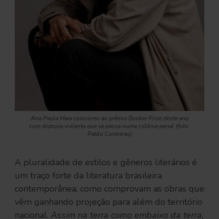
Ana Paula Maia concorreu ao prêmio Booker Prize deste ano
com distopia violenta que se passa numa colônia penal (foto:
Pablo Contreras)
A pluralidade de estilos e gêneros literários é
um traço forte da literatura brasileira
contemporânea, como comprovam as obras que
vêm ganhando projeção para além do território
nacional.
Assim na terra como embaixo da terra
,