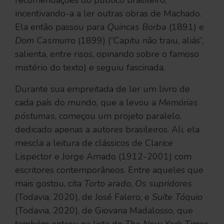
incentivando-a a ler outras obras de Machado.
Ela então passou para
Quincas Borba
(1891) e
Dom Casmurro
(1899)
(“Capitu não traiu, aliás”,
salienta, entre risos, opinando sobre o famoso
mistério do texto) e seguiu fascinada.
Durante sua empreitada de ler um livro de
cada país do mundo, que a levou a
Memórias
póstumas
, começou um projeto paralelo,
dedicado apenas a autores brasileiros. Ali, ela
mescla a leitura de clássicos de Clarice
Lispector e Jorge Amado (1912-2001) com
escritores contemporâneos. Entre aqueles que
mais gostou, cita
Torto arado
,
Os supridores
(Todavia, 2020), de José Falero, e
Suíte Tóquio
(Todavia, 2020), de Giovana Madalosso, que
também entrou na lista do
The New York Times