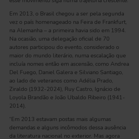
esse movimento siga numa trajetória crescente.
Em 2013, o Brasil chegou a ser pela segunda
vez o país homenageado na Feira de Frankfurt,
na Alemanha – a primeira havia sido em 1994.
Na ocasião, uma delegação oficial de 70
autores participou do evento, considerado o
maior do mundo literário, numa escalação que
incluía nomes então em ascensão, como Andrea
Del Fuego, Daniel Galera e Silviano Santiago,
ao lado de veteranos como Adélia Prado,
Ziraldo (1932-2024), Ruy Castro, Ignácio de
Loyola Brandão e João Ubaldo Ribeiro (1941-
2014).
“Em 2013 estavam postas mais algumas
demandas e alguns incômodos dessa ausência
da literatura nacional no exterior. Mas agora