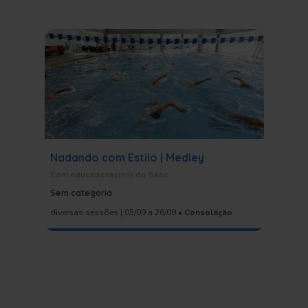
Nadando com Estilo | Medley
Raízes
Com educadoras(es) do Sesc
com Cia C
Sem categoria
Sem cat
diversas sessões | 05/09
a 26/09
•
Consolação
22/08
a 2