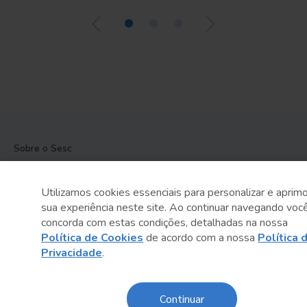
•
•
•
Sobre o Sesc
Central de Relacionamento
Utilizamos cookies essenciais para personalizar e aprimo
Transparência
sua experiência neste site. Ao continuar navegando voc
concorda com estas condições, detalhadas na nossa
Código de Conduta e Ética
Política de Cookies
de acordo com a nossa
Política 
Privacidade
.
Política de Privacidade
Política de Cookies
Continuar