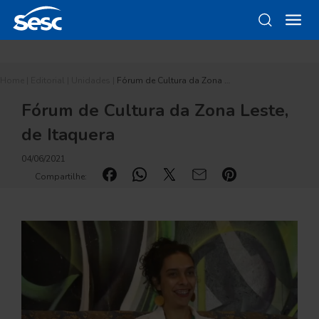
Home
|
Editorial
|
Unidades
|
Fórum de Cultura da Zona …
Fórum de Cultura da Zona Leste,
de Itaquera
04/06/2021
Compartilhe: