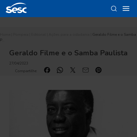
Home
|
Pompeia
|
Editorial
|
Ações para a cidadania
|
Geraldo Filme e o Samba
P…
Geraldo Filme e o Samba Paulista
27/04/2023
Compartilhe: