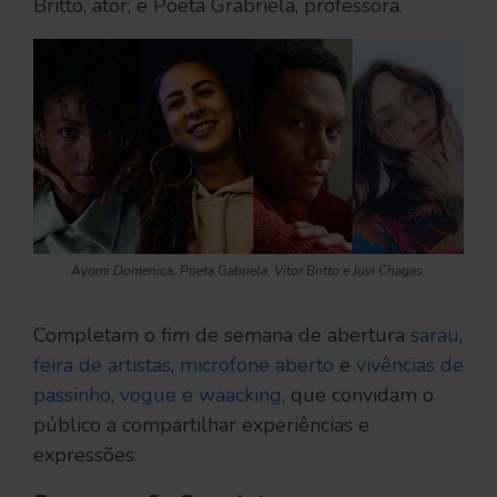
Britto, ator; e Poeta Grabriela, professora.
Ayomi Domenica, Poeta Gabriela, Vitor Britto e Juvi Chagas.
Completam o fim de semana de abertura
sarau
,
feira de artistas
,
microfone aberto
e
vivências de
passinho
,
vogue e waacking
, que convidam o
público a compartilhar experiências e
expressões.