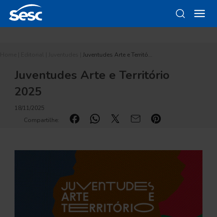
Home
|
Editorial
|
Juventudes
|
Juventudes Arte e Territó…
Juventudes Arte e Território
2025
18/11/2025
Compartilhe: