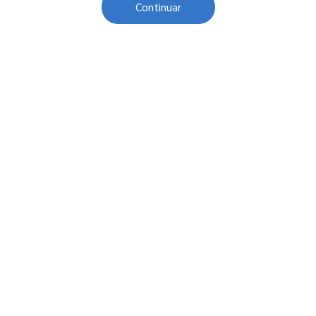
Continuar
Sobre o Sesc
Central de Relacionamento
Transparência
Código de Conduta e Ética
Política de Privacidade
Política de Cookies
Fale Conosco
Créditos
Sesc Brasil
Oportunidades de Trabalho