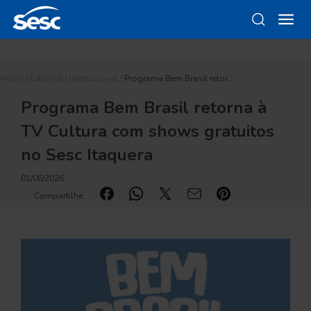
Home
|
Editorial
|
Institucional
|
Programa Bem Brasil retor…
Programa Bem Brasil retorna à
TV Cultura com shows gratuitos
no Sesc Itaquera
01/06/2026
Compartilhe: