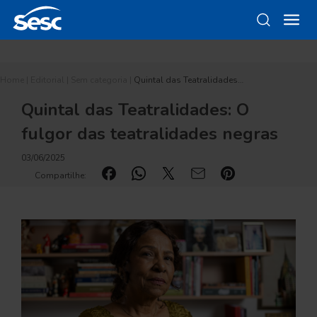
Home
|
Editorial
|
Sem categoria
|
Quintal das Teatralidades…
Quintal das Teatralidades: O
fulgor das teatralidades negras
03/06/2025
Compartilhe: