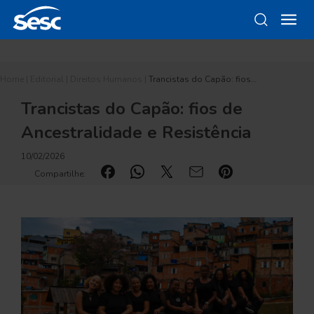
Home
|
Editorial
|
Direitos Humanos
|
Trancistas do Capão: fios…
Trancistas do Capão: fios de
Ancestralidade e Resistência
10/02/2026
Compartilhe: