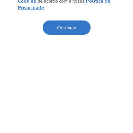
Cookies
de acordo com a nossa
Política de
Privacidade
.
Sobre o Sesc
Continuar
Central de Relacionamento
Transparência
Código de Conduta e Ética
Política de Privacidade
Política de Cookies
Fale Conosco
Créditos
Sesc Brasil