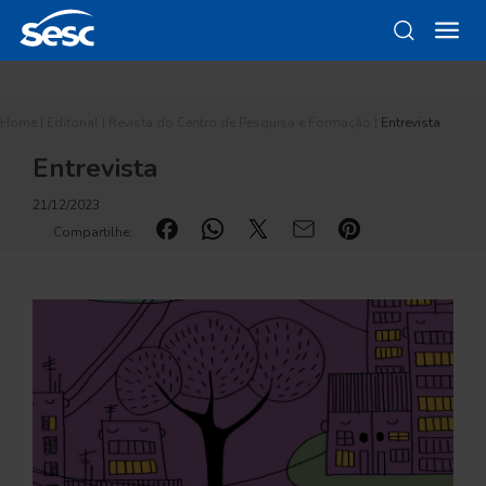
Home
|
Editorial
|
Revista do Centro de Pesquisa e Formação
|
Entrevista
Entrevista
21/12/2023
Compartilhe: