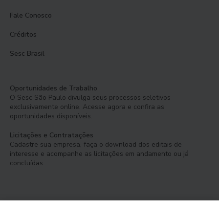
Fale Conosco
Créditos
Sesc Brasil
Oportunidades de Trabalho
O Sesc São Paulo divulga seus processos seletivos
exclusivamente online. Acesse agora e confira as
oportunidades disponíveis.
Licitações e Contratações
Cadastre sua empresa, faça o download dos editais de
interesse e acompanhe as licitações em andamento ou já
concluídas.