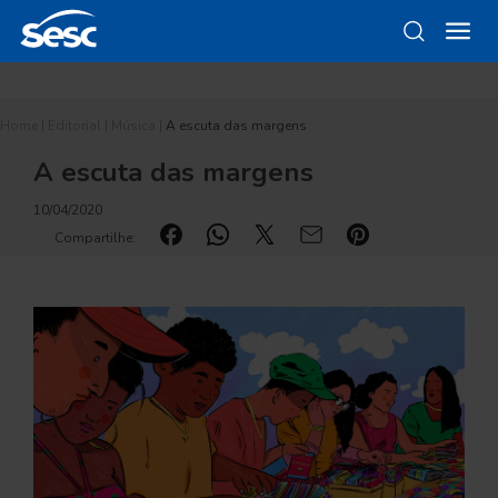
Home
|
Editorial
|
Música
|
A escuta das margens
A escuta das margens
10/04/2020
Compartilhe: