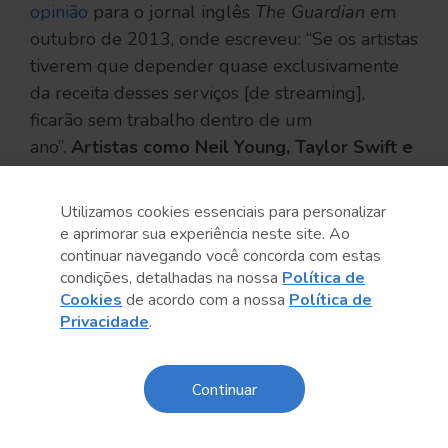
opinião
para o jornal inglês
The Guardian
em
outubro de 2013, onde escreveu: “Se os artistas
tiverem que depender quase exclusivamente
da receita desses serviços [de streaming],
ficarão sem trabalho dentro de um
ano”.
Artistas como Neil Young, Taylor Swift e
Thom Yorke já retiraram seus catálogos do
Spotify por queixas parecidas.
Utilizamos cookies essenciais para personalizar
e aprimorar sua experiência neste site. Ao
continuar navegando você concorda com estas
condições, detalhadas na nossa
Política de
Cookies
de acordo com a nossa
Política de
Privacidade
.
Continuar