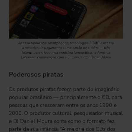
Acesso tardio aos smartphones, tecnologias 3G/4G e acesso
a métodos de pagamento como cartão de crédito — três
fatores para o boom da indústria fonográfica na América
Latina em comparação com a Europa | Foto: Renan Abreu
Poderosos piratas
Os produtos piratas fazem parte do imaginário
popular brasileiro — principalmente o CD, para
pessoas que cresceram entre os anos 1990 e
2000. O produtor cultural, pesquisador musical
e DJ Daniel Moura conta como o formato fez
parte da sua infância. “A maioria dos CDs dos