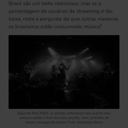
Brasil são um tanto nebulosos, mas se a
porcentagem de usuários de streaming é tão
baixa, resta a pergunta: de que outras maneiras
os brasileiros estão consumindo música?
Segundo Roni Maltz, os artistas entenderam que quanto mais
acesso o público tiver em suas canções, mais contratos de
shows conseguirão fechar | Foto: Alexandre Nunis