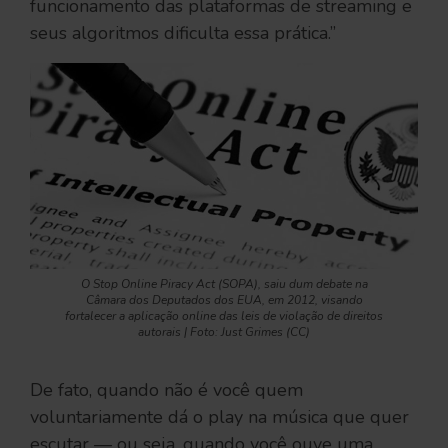
funcionamento das plataformas de streaming e
seus algoritmos dificulta essa prática.”
O Stop Online Piracy Act (SOPA), saiu dum debate na
Câmara dos Deputados dos EUA, em 2012, visando
fortalecer a aplicação online das leis de violação de direitos
autorais | Foto: Just Grimes (CC)
De fato, quando não é você quem
voluntariamente dá o play na música que quer
escutar — ou seja, quando você ouve uma