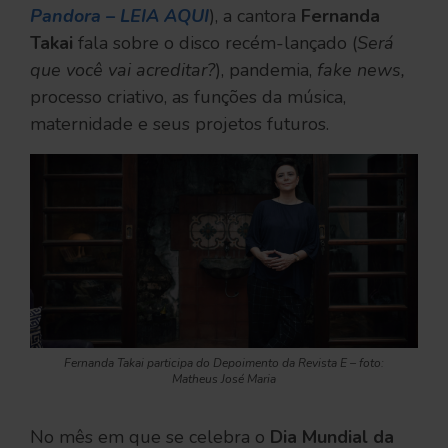
Pandora – LEIA AQUI
), a cantora
Fernanda
Takai
fala sobre o disco recém-lançado (
Será
que você vai acreditar?
), pandemia,
fake news,
processo criativo, as funções da música,
maternidade e seus projetos futuros.
Fernanda Takai participa do Depoimento da Revista E – foto:
Matheus José Maria
No mês em que se celebra o
Dia Mundial da