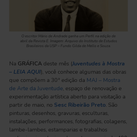
O escritor Mário de Andrade ganha um Perfil na edição de
abril da Revista E. Imagem: Arquivo do Instituto de Estudos
Brasileiros da USP – Fundo Gilda de Mello e Souza.
Na
GRÁFICA
deste mês (
Juventudes à Mostra
– LEIA AQUI
), você conhece algumas das obras
que compõem a 30ª edição da
MAJ – Mostra
de Arte da Juventude
, espaço de renovação e
experimentação artística aberto para visitação a
partir de maio, no
Sesc Ribeirão Preto
. São
pinturas, desenhos, gravuras, esculturas,
instalações, performances, fotografias, colagens,
lambe-lambes, estamparias e trabalhos