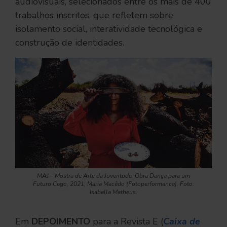
audiovisuais, selecionados entre os mais de 400
trabalhos inscritos, que refletem sobre
isolamento social, interatividade tecnológica e
construção de identidades.
MAJ – Mostra de Arte da Juventude. Obra Dança para um
Futuro Cego, 2021, Maria Macêdo (Fotoperformance). Foto:
Isabella Matheus.
Em
DEPOIMENTO
para a Revista E (
Caixa de