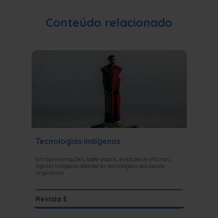
Conteúdo relacionado
Tecnologias indígenas
Ignáci
um imo
Em apresentações, bate-papos, exibições e oficinas,
Agosto Indígena aborda as tecnologias dos povos
Aos 90 an
originários
escrever l
Revista E
Literat