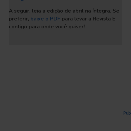
A seguir, leia a edição de abril na íntegra. Se
preferir,
baixe o PDF
para levar a Revista E
contigo para onde você quiser!
Powered by
Issuu
Pub