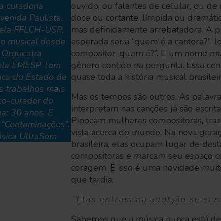
a curadoria
ouvido, ou falantes de celular, ou de 
venida Paulista.
doce ou cortante, límpida ou dramátic
ela FFLCH-USP,
mas definidamente arrebatadora. A p
ão musical desde
esperada seria “quem é a cantora?”, l
 Orquestra
compositor, quem é?”. E um nome mas
pela EMESP Tom
gênero contido na pergunta. Essa cena
ica do Estado de
quase toda a história musical brasileir
s trabalhos mais
Mas os tempos são outros. As palavra
 co-curador do
interpretam nas canções já são escrit
na: 30 anos. E
Pipocam mulheres compositoras, tra
 “Contaminações”.
vista acerca do mundo. Na nova gera
sica UltraSom
brasileira, elas ocupam lugar de de
compositoras e marcam seu espaço c
coragem. E isso é uma novidade muit
que tardia.
“Elas entram na audição se sen
Sabemos que a música nunca está de