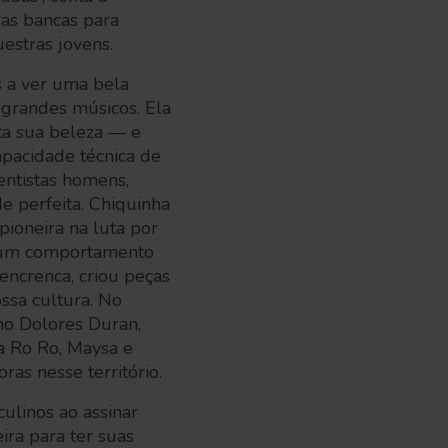
ras bancas para
estras jovens.
 a ver uma bela
grandes músicos. Ela
ta sua beleza — e
pacidade técnica de
entistas homens,
e perfeita. Chiquinha
 pioneira na luta por
m um comportamento
encrenca, criou peças
ssa cultura. No
mo Dolores Duran,
a Ro Ro, Maysa e
ras nesse território.
ulinos ao assinar
ra para ter suas