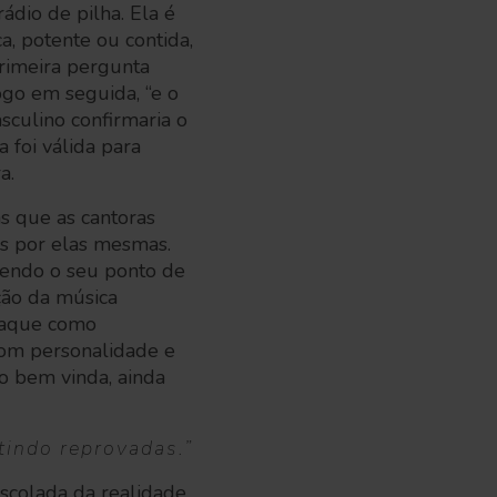
rádio de pilha. Ela é
a, potente ou contida,
rimeira pergunta
ogo em seguida, “e o
culino confirmaria o
 foi válida para
a.
s que as cantoras
as por elas mesmas.
zendo o seu ponto de
ção da música
staque como
om personalidade e
o bem vinda, ainda
tindo reprovadas.”
scolada da realidade