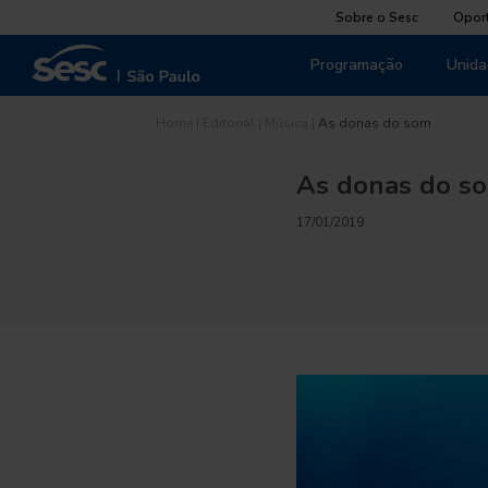
Sobre o Sesc
Opor
Programação
Unida
Home
|
Editorial
|
Música
|
As donas do som
As donas do s
17/01/2019