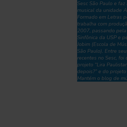
Sesc São Paulo e faz 
musical da unidade A
Formado em Letras p
trabalha com produç
2007, passando pela
Sinfônica da USP e 
Jobim (Escola de Mús
São Paulo). Entre seu
recentes no Sesc, foi
projeto “Lira Paulista
depois?” e do projeto
Mantém o blog de mú