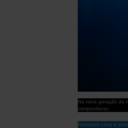
Na nova geração da m
compositoras.
Fernando Lima é anim