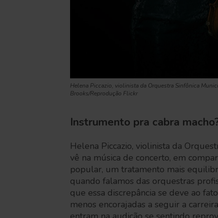
Helena Piccazio, violinista da Orquestra Sinfônica Munici
Brooks/Reprodução Flickr
Instrumento pra cabra macho
Helena Piccazio, violinista da Orquest
vê na música de concerto, em compar
popular, um tratamento mais equilib
quando falamos das orquestras profiss
que essa discrepância se deve ao fa
menos encorajadas a seguir a carreira
entram na audição se sentindo reprov