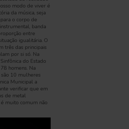
nosso modo de viver é
ória da música, seja
para o corpo de
instrumental, banda
proporção entre
uação igualitária. O
 três das principais
lam por si só. Na
Sinfônica do Estado
a 78 homens. Na
 são 10 mulheres
nica Municipal a
ante verificar que em
os de metal
, é muito comum não