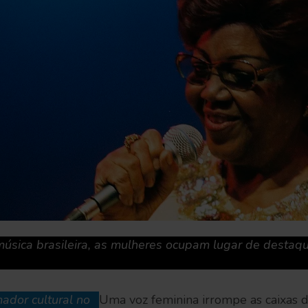
úsica brasileira, as mulheres ocupam lugar de destaq
ador cultural no
Uma voz feminina irrompe as caixas