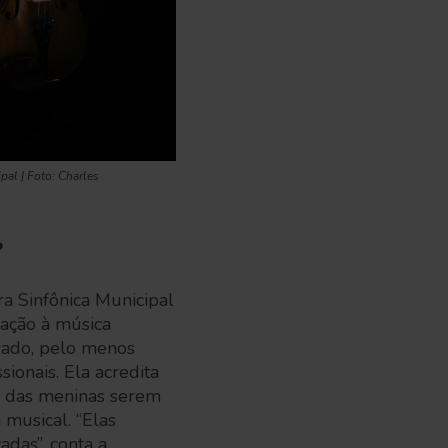
pal | Foto: Charles
?
ra Sinfônica Municipal
ação à música
rado, pelo menos
ionais. Ela acredita
to das meninas serem
 musical. “Elas
adas”, conta a