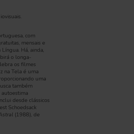
iovisuais.
ortuguesa, com
atuitas, mensais e
Língua. Há, ainda,
ibirá o longa-
ebra os filmes
uz na Tela é uma
 proporcionando uma
a busca também
a autoestima
inclui desde clássicos
est Schoedsack
Astral
(1988), de