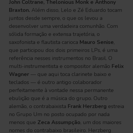
John Coltrane, Thelonious Monk e Anthony
Braxton.
Além disso, Lelo e Zé Eduardo tocam
juntos desde sempre, o que os levou a
desenvolver uma verdadeira comunhão. Com
sólida formação e extensa trajetória, o
saxofonista e flautista carioca
Mauro Senise
,
que participou dos dois primeiros LPs, é uma
referência nesses instrumentos no Brasil. O
multi-instrumentista e compositor alemão
Felix
Wagner
— que aqui toca clarinete baixo e
teclados — é outro antigo colaborador
perfeitamente à vontade nessa permanente
ebulição que é a música do grupo. Outro
alemão, o contrabaixista
Frank Herzberg
estreia
no Grupo Um no posto ocupado por nada
menos que
Zeca Assumpção
, um dos maiores
nomes do contrabaixo brasileiro. Herzberg