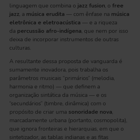
linguagem que combina o
jazz fusion
, o
free
jazz
, a
música erudita
— com ênfase na
música
eletrônica e eletroacústica
— e a riqueza
da
percussão afro-indígena
, que nem por isso
deixa de incorporar instrumentos de outras
culturas.
A resultante dessa proposta de vanguarda é
sumamente inovadora, pois trabalha os
parâmetros musicais “primários” (melodia,
harmonia e ritmo) — que definem a
organização sintática da música — e os
“secundários” (timbre, dinâmica) com o
propósito de criar uma
sonoridade nova
,
marcadamente urbana (portanto, cosmopolita),
que ignora fronteiras e hierarquias, em que o
sintetizador, as tablas indianas e as fitas