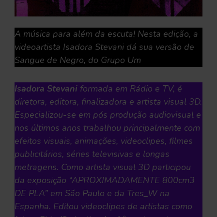
A música para além da escuta! Nesta edição, a
videoartista Isadora Stevani dá sua versão de
Sangue de Negro, do Grupo Um
Isadora Stevani
formada em Rádio e TV, é
diretora, editora, finalizadora e artista visual 3D.
Especializou-se em pós produção audiovisual e
nos últimos anos trabalhou principalmente com
efeitos visuais, animações, videoclipes, filmes
publicitários, séries televisivas e longas
metragens. Como artista visual 3D participou
da exposição “APROXIMADAMENTE 800cm3
DE PLA” em São Paulo e da Tres_W na
Espanha. Editou videoclipes de artistas como