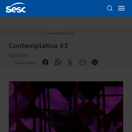
Home
|
Editorial
|
Música
|
Contemplativa #3
Contemplativa #3
26/07/2018
Compartilhe: