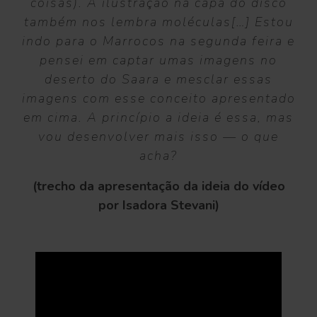
coisas). A ilustração na capa do disco
também nos lembra moléculas[…] Estou
indo para o Marrocos na segunda feira e
pensei em captar umas imagens no
deserto do Saara e mesclar essas
imagens com esse conceito apresentado
em cima. A princípio a ideia é essa, mas
vou desenvolver mais isso — o que
acha?
(trecho da apresentação da ideia do vídeo
por Isadora Stevani)