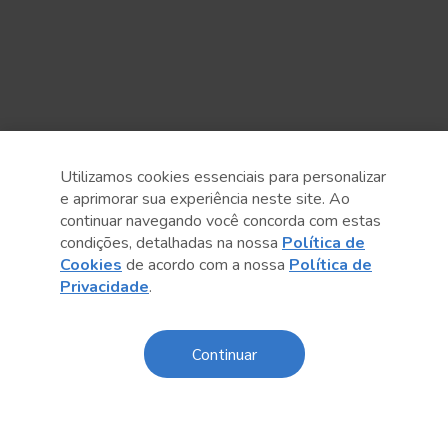
Utilizamos cookies essenciais para personalizar
e aprimorar sua experiência neste site. Ao
continuar navegando você concorda com estas
Anterior
Próximo post
condições, detalhadas na nossa
Política de
Cookies
de acordo com a nossa
Política de
Privacidade
.
Continuar
Conteúdo relacionado