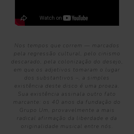
Nos tempos que correm — marcados
pela regressão cultural, pelo cinismo
descarado, pela colonização do desejo,
em que os adjetivos tomaram o lugar
dos substantivos –, a simples
existência deste disco é uma proeza.
Sua existência assinala outro fato
marcante: os 40 anos da fundação do
Grupo Um, provavelmente a mais
radical afirmação da liberdade e da
originalidade musical entre nós.