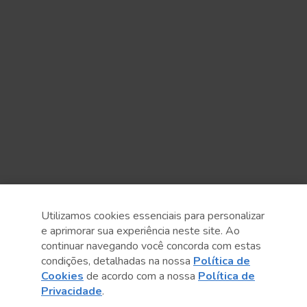
Utilizamos cookies essenciais para personalizar
e aprimorar sua experiência neste site. Ao
continuar navegando você concorda com estas
Anterior
Próximo post
condições, detalhadas na nossa
Política de
Cookies
de acordo com a nossa
Política de
Privacidade
.