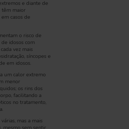
 extremos e diante de
s têm maior
, em casos de
umentam o risco de
e de idosos com
 cada vez mais
sidratação, síncopes e
ade em idosos.
 a um calor extremo
têm menor
quidos; os rins dos
rpo, facilitando a
ticos no tratamento,
a.
várias, mas a mais
s), mesmo sem sentir