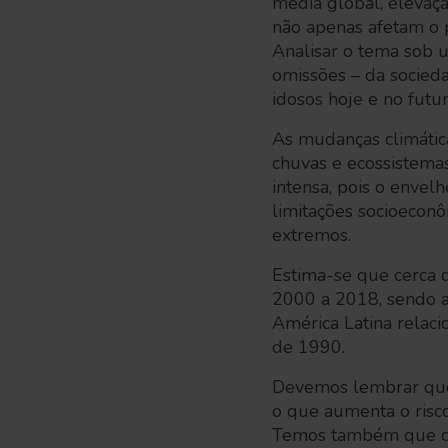
média global, elevaçã
não apenas afetam o 
Analisar o tema sob u
omissões – da socieda
idosos hoje e no futu
As mudanças climática
chuvas e ecossistema
intensa, pois o envelh
limitações socioecon
extremos.
Estima-se que cerca d
2000 a 2018, sendo a
América Latina relac
de 1990.
Devemos lembrar que, 
o que aumenta o risco
Temos também que con