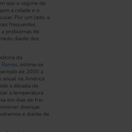
om isso o regime de
ngem a cidade e o
cular. Por um lado, a
mais frequentes,
is a problemas de
 medo diante dos
edicina da
o Ramos
, estima-se
 período de 2000 a
e anual na América
esde a década de
ular a temperatura
ia em dias de frio
envolver doenças
 extremos e diante de