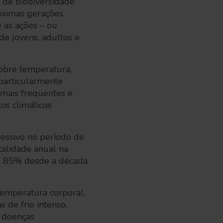
a de biodiversidade
ximas gerações.
e as ações – ou
de jovens, adultos e
sobre temperatura,
particularmente
s mais frequentes e
os climáticos
cessivo no período de
talidade anual na
de 85% desde a década
temperatura corporal,
 de frio intenso.
 doenças