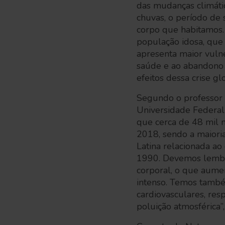
das mudanças climátic
chuvas, o período de 
corpo que habitamos. 
população idosa, que j
apresenta maior vulne
saúde e ao abandono 
efeitos dessa crise gl
Segundo o professor t
Universidade Federal
que cerca de 48 mil m
2018, sendo a maiori
Latina relacionada a
1990. Devemos lembra
corporal, o que aumen
intenso. Temos també
cardiovasculares, res
poluição atmosférica”,