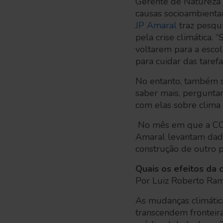
Gerente de Natureza d
causas socioambientais
JP Amaral
traz pesqui
pela crise climática.
voltarem para a escol
para cuidar das taref
No entanto, também s
saber mais, perguntam
com elas sobre clima
No mês em que a COP3
Amaral levantam dados
construção de outro 
Quais os efeitos da 
Por Luiz Roberto R
As mudanças climátic
transcendem fronteir