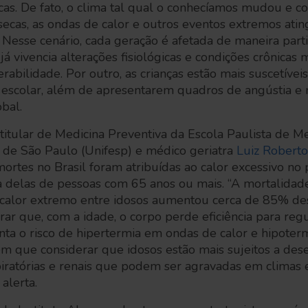
as. De fato, o clima tal qual o conhecíamos mudou e c
secas, as ondas de calor e outros eventos extremos ati
Nesse cenário, cada geração é afetada de maneira parti
á vivencia alterações fisiológicas e condições crônicas 
rabilidade. Por outro, as crianças estão mais suscetíve
escolar, além de apresentarem quadros de angústia e
obal.
itular de Medicina Preventiva da Escola Paulista de M
 de São Paulo (Unifesp) e médico geriatra
Luiz Robert
ortes no Brasil foram atribuídas ao calor excessivo no
a delas de pessoas com 65 anos ou mais. “A mortalidad
o calor extremo entre idosos aumentou cerca de 85% d
r que, com a idade, o corpo perde eficiência para reg
ta o risco de hipertermia em ondas de calor e hipoterm
m que considerar que idosos estão mais sujeitos a des
piratórias e renais que podem ser agravadas em climas
 alerta.