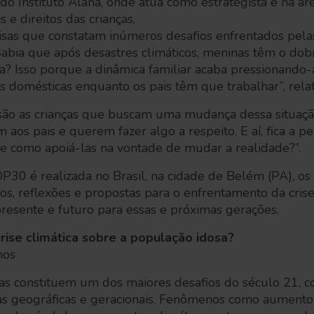
o Instituto Alana, onde atua como estrategista e na á
 e direitos das crianças,
sas que constatam inúmeros desafios enfrentados pelas
 “Sabia que após desastres climáticos, meninas têm o do
a? Isso porque a dinâmica familiar acaba pressionando-
as domésticas enquanto os pais têm que trabalhar”, rela
ão as crianças que buscam uma mudança dessa situaçã
 aos pais e querem fazer algo a respeito. E aí, fica a p
 e como apoiá-las na vontade de mudar a realidade?”.
0 é realizada no Brasil, na cidade de Belém (PA), os
, reflexões e propostas para o enfrentamento da crise 
presente e futuro para essas e próximas gerações.
crise climática sobre a população idosa?
amos
as constituem um dos maiores desafios do século 21, 
as geográficas e geracionais. Fenômenos como aument