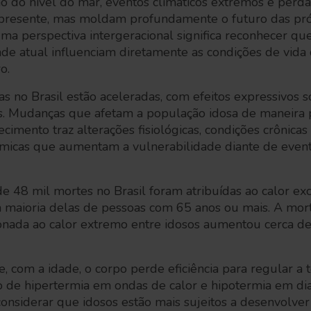
o do nível do mar, eventos climáticos extremos e perd
presente, mas moldam profundamente o futuro das pró
ma perspectiva intergeracional significa reconhecer qu
de atual influenciam diretamente as condições de vida 
ro.
s no Brasil estão aceleradas, com efeitos expressivos 
s. Mudanças que afetam a população idosa de maneira 
ecimento traz alterações fisiológicas, condições crônica
ômicas que aumentam a vulnerabilidade diante de event
e 48 mil mortes no Brasil foram atribuídas ao calor ex
 maioria delas de pessoas com 65 anos ou mais. A mor
ionada ao calor extremo entre idosos aumentou cerca 
com a idade, o corpo perde eficiência para regular a 
 de hipertermia em ondas de calor e hipotermia em dias
siderar que idosos estão mais sujeitos a desenvolver