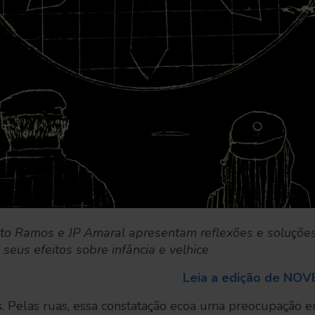
rto Ramos e JP Amaral apresentam reflexões e soluções
seus efeitos sobre infância e velhice
Leia a edição de NOV
. Pelas ruas, essa constatação ecoa uma preocupação 