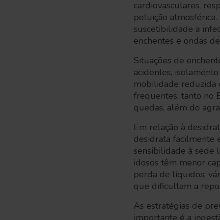
cardiovasculares, res
poluição atmosférica.
suscetibilidade a inf
enchentes e ondas de
Situações de enchente
acidentes, isolamento
mobilidade reduzida 
frequentes, tanto no 
quedas, além do agr
Em relação à desidra
desidrata facilmente 
sensibilidade à sede 
idosos têm menor capa
perda de líquidos; vá
que dificultam a rep
As estratégias de pre
importante é a ingest