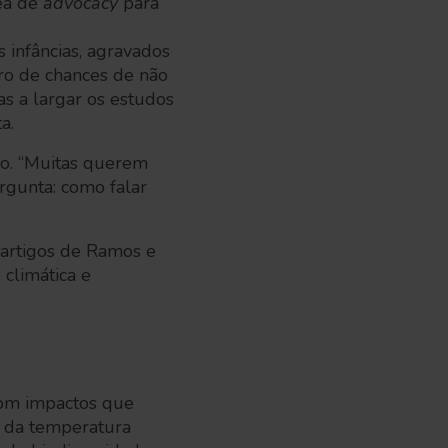
rea de
advocacy
para
 infâncias, agravados
bro de chances de não
as a largar os estudos
ta.
o. “Muitas querem
ergunta: como falar
 artigos de Ramos e
climática e
com impactos que
o da temperatura