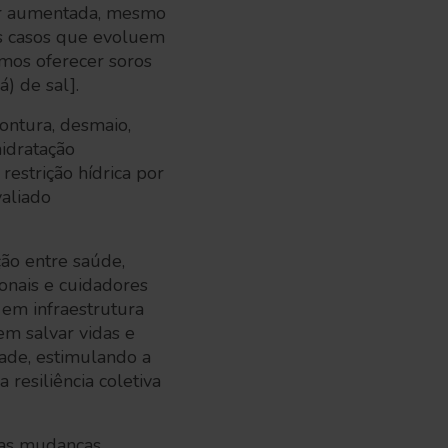
ser aumentada, mesmo
os casos que evoluem
emos oferecer soros
há) de sal].
tontura, desmaio,
hidratação
estrição hídrica por
valiado
ção entre saúde,
ionais e cuidadores
 em infraestrutura
em salvar vidas e
dade, estimulando a
 resiliência coletiva
 das mudanças