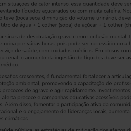
 Em situações de calor intenso, essa quantidade deve 
 evitando líquidos açucarados ou com muita cafeína. N
 leve (boca seca, diminuição do volume urinário), dev
 litro de água + 1 colher (sopa) de açúcar + 1 colher (c
car sinais de desidratação grave como confusão mental, 
e urina por várias horas, pois pode ser necessário uma 
viço de saúde, com cuidados médicos. Em idosos com r
a ou renal, o aumento da ingestão de líquidos deve ser a
 médico.
desafios crescentes, é fundamental fortalecer a articula
proteção ambiental, promovendo a capacitação de profiss
s precoces de agravo e agir rapidamente. Investimentos
 alerta precoce e campanhas educativas acessíveis pod
es. Além disso, fomentar a participação ativa da comuni
racional e o engajamento de lideranças locais, aumenta a
s climáticas.
saúde pública, as estratégias de mitigação dos efeitos