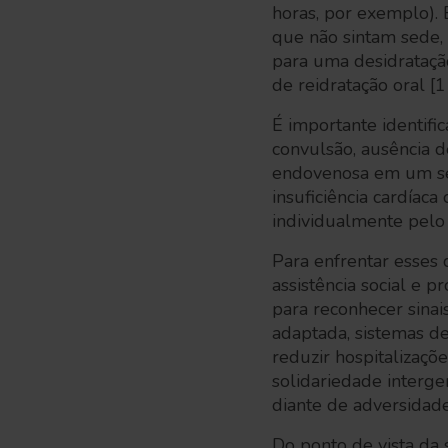
horas, por exemplo).
que não sintam sede,
para uma desidratação
de reidratação oral [1
É importante identifi
convulsão, ausência d
endovenosa em um ser
insuficiência cardíac
individualmente pelo
Para enfrentar esses 
assistência social e 
para reconhecer sinai
adaptada, sistemas de
reduzir hospitalizaçõ
solidariedade interge
diante de adversidade
Do ponto de vista da 