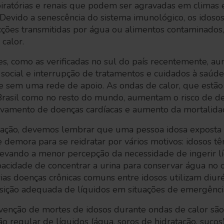
piratórias e renais que podem ser agravadas em climas
 Devido a senescência do sistema imunológico, os idoso
ecções transmitidas por água ou alimentos contaminados
 calor.
s, como as verificadas no sul do país recentemente, a
 social e interrupção de tratamentos e cuidados à saúd
e sem uma rede de apoio. As ondas de calor, que estão
Brasil como no resto do mundo, aumentam o risco de de
avamento de doenças cardíacas e aumento da mortalid
tação, devemos lembrar que uma pessoa idosa exposta
e demora para se reidratar por vários motivos: idosos 
levando a menor percepção da necessidade de ingerir lí
cidade de concentrar a urina para conservar água no co
rias doenças crônicas comuns entre idosos utilizam diuré
osição adequada de líquidos em situações de emergênci
venção de mortes de idosos durante ondas de calor são 
ão regular de líquidos (água, soros de hidratação, suco