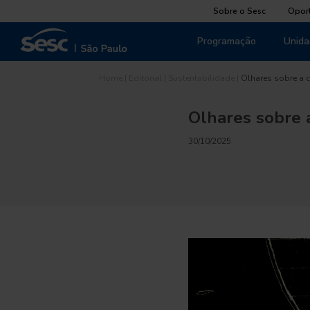
Sobre o Sesc
Opor
Programação
Unida
Home
|
Editorial
|
Sustentabilidade
|
Olhares sobre a cr
Olhares sobre a
30/10/2025