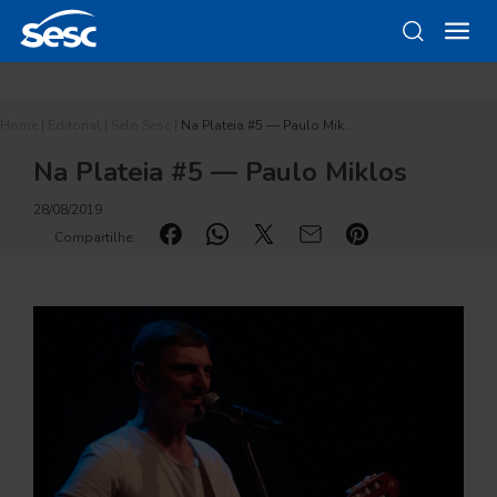
Home
|
Editorial
|
Selo Sesc
|
Na Plateia #5 — Paulo Mik…
Na Plateia #5 — Paulo Miklos
28/08/2019
Compartilhe: