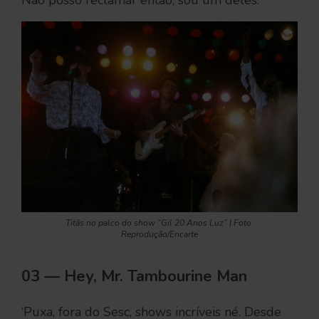
Titãs no palco do show “Gil 20 Anos Luz” | Foto:
Reprodução/Encarte
03 — Hey, Mr. Tambourine Man
‘Puxa, fora do Sesc, shows incríveis né. Desde