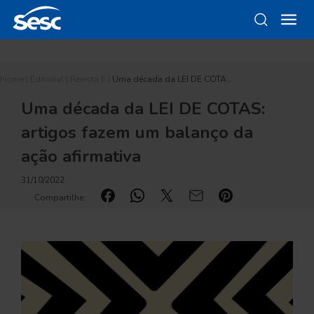
Home
|
Editorial
|
Revista E
|
Uma década da LEI DE COTA…
Uma década da LEI DE COTAS:
artigos fazem um balanço da
ação afirmativa
31/10/2022
Compartilhe: