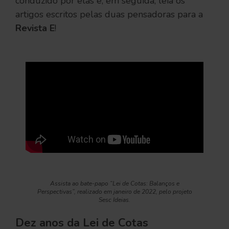
conduzido por elas e, em seguida, leia os
artigos escritos pelas duas pensadoras para a
Revista E
!
Assista ao bate-papo “Lei de Cotas: Balanços e
Perspectivas”, realizado em janeiro de 2022, pelo projeto
Sesc Ideias.
Dez anos da Lei de Cotas