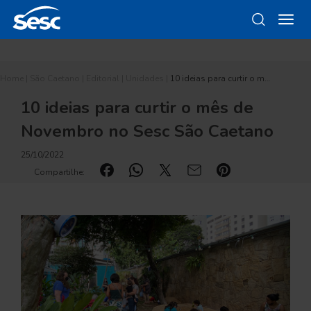
Home
|
São Caetano
|
Editorial
|
Unidades
|
10 ideias para curtir o m…
10 ideias para curtir o mês de
Novembro no Sesc São Caetano
25/10/2022
Compartilhe: