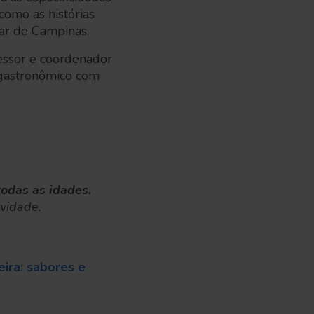
como as histórias
tar de Campinas.
essor e coordenador
 gastronômico com
todas as idades.
ividade.
eira: sabores e