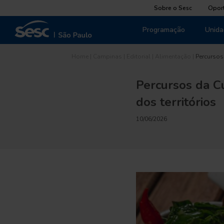
Sobre o Sesc
Opor
Programação
Unida
Home
|
Campinas
|
Editorial
|
Alimentação
|
Percursos
Percursos da Cu
dos territórios
10/06/2026