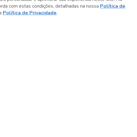
orda com estas condições, detalhadas na nossa
Política de
sa
Política de Privacidade
.
Sobre o Sesc
Central de Relacionamento
Transparência
Código de Conduta e Ética
Política de Privacidade
Política de Cookies
Fale Conosco
Créditos