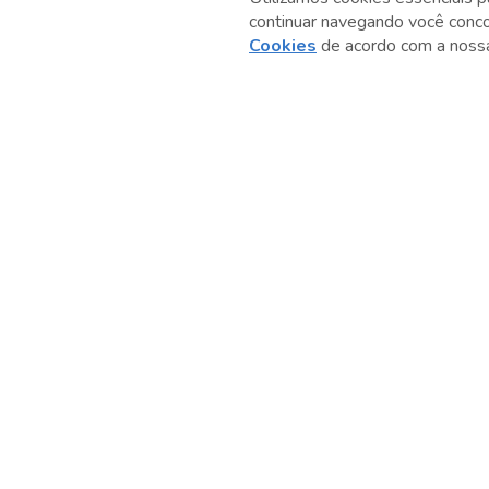
continuar navegando você conc
Anterior
Cookies
de acordo com a nos
Serviço Social do Comércio
Administração Regional no Estado de São Paulo
Sesc São Paulo por aí: