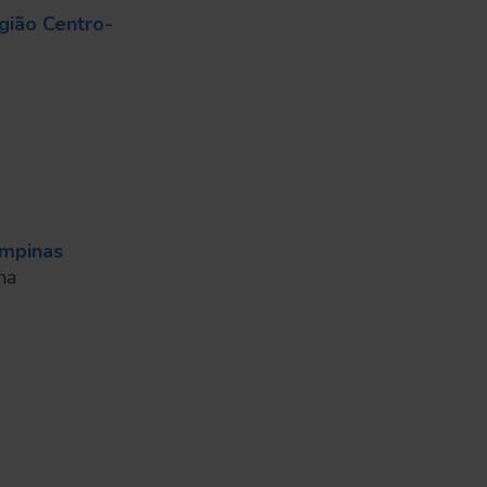
gião Centro-
ampinas
ha