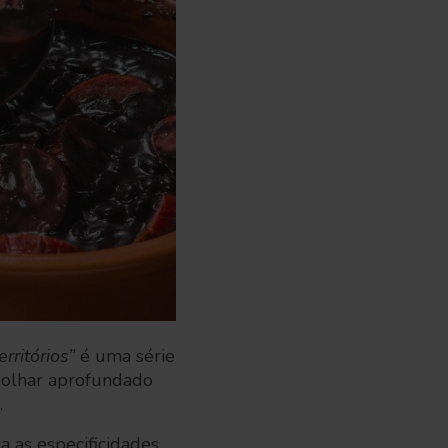
rritórios”
é uma série
m olhar aprofundado
.
a as especificidades