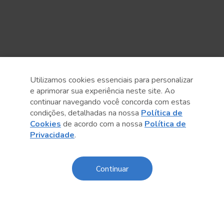
Utilizamos cookies essenciais para personalizar
e aprimorar sua experiência neste site. Ao
continuar navegando você concorda com estas
Anterior
Próximo post
condições, detalhadas na nossa
Política de
Cookies
de acordo com a nossa
Política de
Privacidade
.
Continuar
Conteúdo relacionado