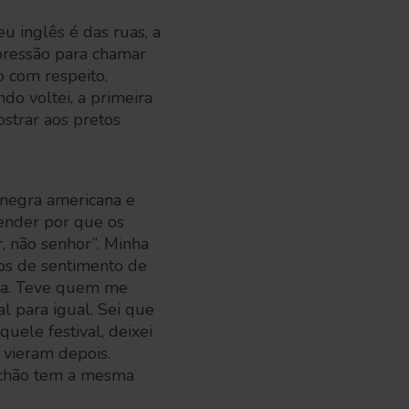
 inglês é das ruas, a
xpressão para chamar
o com respeito.
do voltei, a primeira
ostrar aos pretos
 negra americana e
tender por que os
, não senhor”. Minha
nos de sentimento de
aça. Teve quem me
l para igual. Sei que
uele festival, deixei
 vieram depois.
 chão tem a mesma