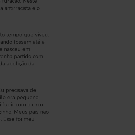
 furacão. Neste
 antirracista e o
elo tempo que viveu.
uando fossem até a
ue nasceu em
 tenha partido com
da abolição da
Eu precisava de
uilo era pequeno
 fugir com o circo
zinho. Meus pais não
). Esse foi meu