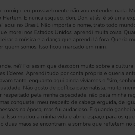
r comigo, eu provavelmente não vou entender nada. Meu
 Harlem. E nunca esqueci, don. Don, aliás, é só uma e
a” aqui no Brasil. Não importa o nome, trato todo mund
e morei nos Estados Unidos, aprendi muita coisa. Quan
sileirar a música e a dança que aprendi lá fora. Queria m
er quem somos. Isso ficou marcado em mim.
ende, né? Foi assim que descobri muito sobre a cultura
es líderes. Aprendi tudo por conta própria e queria en
avam tanto, enquanto aqui ainda vivíamos o “sim, senhor
gualdade. Não gosto de política paternalista, muito me
r respeitado pela minha capacidade, não pela minha r
as conquistei meu respeito de cabeça erguida, de igua
pessoas na época, mas fui audacioso. E quando ganhei aq
ia. Isso mudou a minha vida e abriu espaço para os que
do duas mãos se encontram, a sombra que refletem no