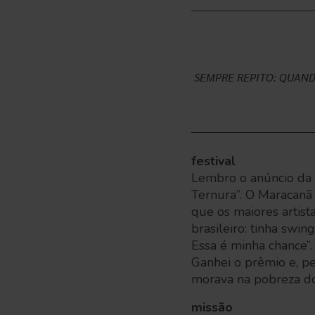
SEMPRE REPITO: QUAN
festival
Lembro o anúncio da n
Ternura”. O Maracanã
que os maiores artist
brasileiro: tinha swi
Essa é minha chance”. 
Ganhei o prêmio e, p
morava na pobreza do
missão