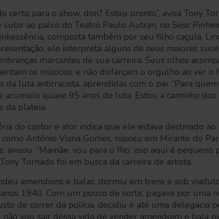
o certo para o show, don? Estou pronto”, avisa Tony To
 subir ao palco do Teatro Paulo Autran, no Sesc Pinhe
nkessência, composta também por seu filho caçula, Lin
resentação, ele interpreta alguns de seus maiores suce
mbranças marcantes de sua carreira. Seus olhos acomp
ientam os músicos, e não disfarçam o orgulho ao ver o f
da luta antirracista, aprendidas com o pai. “Para quem
 acumulo quase 95 anos de luta. Estou a caminho dos 1
 da plateia.
tória do cantor e ator indica que ele estava destinado ao 
o como Antônio Viana Gomes, nasceu em Mirante do Pa
os, avisou: “Mamãe, vou para o Rio; isso aqui é pequeno 
Tony Tornado foi em busca da carreira de artista.
ndeu amendoins e balas, dormiu em trens e sob viaduto
s anos 1940. Com um pouco de sorte, pagava por uma n
sto de correr da polícia, decidiu ir até uma delegacia p
 não vou sair dessa vida de vender amendoim e bala pu