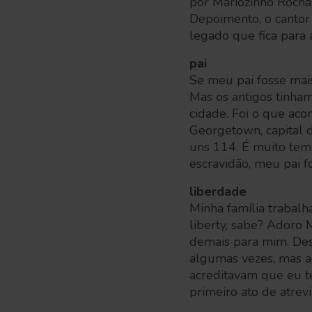
por Mariozinho Rocha
Depoimento, o cantor e
legado que fica para
pai
Se meu pai fosse mais
Mas os antigos tinha
cidade. Foi o que ac
Georgetown, capital d
uns 114. É muito temp
escravidão, meu pai f
liberdade
Minha família trabalh
liberty, sabe? Adoro
demais para mim. Desd
algumas vezes, mas ac
acreditavam que eu te
primeiro ato de atrev