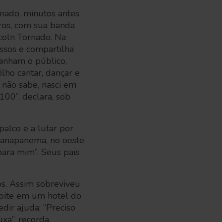
rnado, minutos antes
iros, com sua banda
coln Tornado. Na
ssos e compartilha
anham o público,
ilho cantar, dançar e
 não sabe, nasci em
00”, declara, sob
palco e a lutar por
ranapanema, no oeste
para mim”. Seus pais
s. Assim sobreviveu
oite em um hotel do
edir ajuda: “Preciso
xa”, recorda.