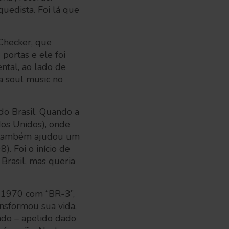
quedista. Foi lá que
Checker, que
 portas e ele foi
ntal, ao lado de
a soul music no
o Brasil. Quando a
dos Unidos), onde
, também ajudou um
. Foi o início de
Brasil, mas queria
e 1970 com “BR-3”,
nsformou sua vida,
ado – apelido dado