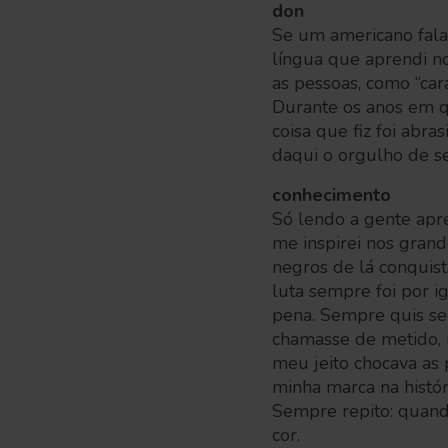
don
Se um americano fala
língua que aprendi no
as pessoas, como “car
Durante os anos em qu
coisa que fiz foi abra
daqui o orgulho de s
conhecimento
Só lendo a gente apr
me inspirei nos grand
negros de lá conquist
luta sempre foi por i
pena. Sempre quis se
chamasse de metido, m
meu jeito chocava as 
minha marca na histór
Sempre repito: quan
cor.