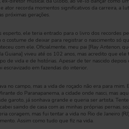
, ex-diretor musical da Globo, ao vê-lo dançar como um
 ator recorda momentos significativos da carreira, a luta
 as próximas gerações.
 esperto, ele teria entrado para o livro dos recordes p
m o costume de deixar para registrar o nascimento só q
onteceu com ele. Oficialmente, meu pai [Ray Antenon, q
a Guiana] viveu até os 102 anos, mas acredito que ele
o de vida e de histórias. Apesar de ter nascido depois 
oi escravizado em fazendas do interior.
ava no campo, mas a vida de roçado não era para mim. 
 Mirante do Paranapanema, a cidade onde nasci, mas aq
e garoto, já sonhava grande e queria ser artista. Tentei
abei saindo de casa com as minhas próprias pernas, so
ria coragem, mas fui tentar a vida no Rio de Janeiro (RJ
imento. Assim como tudo que fiz na vida.