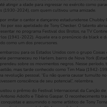
té atingir a idade para ingressar no exército como para
tos (1930-2024), com quem cultivou uma amizade.
por imitar o cantor e dançarino estadunidense Chubby 
 foi por isso apelidado de Tony Checker. O talento abriu
esentar no programa Festival dos Brotos, na TV Contine
los (1941-2022). Aquele era o prenúncio da black e d
nado como um dos precursores.
embarcou para os Estados Unidos com o grupo Coisas d
, ele permaneceu no Harlem, bairro de Nova York (Esta
 aprendeu sobre os movimentos negros. Nesse período
bastião, mais tarde conhecido como Tim Maia (1942-1998)
 revolução pessoal. “Eu não queria causar tumulto no 
ivessem consciência de seu potencial”, relembra.
quistou o prêmio do Festival Internacional da Canção d
Antonio Adolfo e Tibério Gaspar. O reconhecimento tra
 conquistas e assumindo o nome artístico de Tony Torn