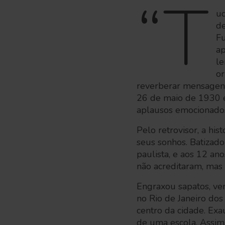
“T
ud
de
Fu
ap
le
or
reverberar mensagens 
26 de maio de 1930 e
aplausos emocionados
Pelo retrovisor, a his
seus sonhos. Batizad
paulista, e aos 12 an
não acreditaram, mas 
Engraxou sapatos, ve
no Rio de Janeiro do
centro da cidade. Exau
de uma escola. Assim,