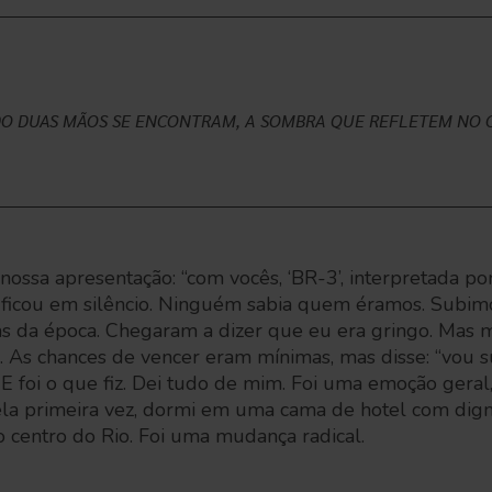
DO DUAS MÃOS SE ENCONTRAM, A SOMBRA QUE REFLETEM NO 
ossa apresentação: “com vocês, ‘BR-3’, interpretada po
 ficou em silêncio. Ninguém sabia quem éramos. Subi
as da época. Chegaram a dizer que eu era gringo. Mas 
ng. As chances de vencer eram mínimas, mas disse: “vou s
E foi o que fiz. Dei tudo de mim. Foi uma emoção geral, 
ela primeira vez, dormi em uma cama de hotel com dign
 centro do Rio. Foi uma mudança radical.