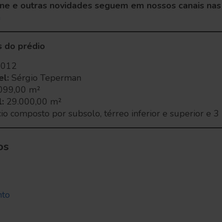
ne e outras novidades seguem em nossos canais nas 
m
s
do prédio
2012
el:
Sérgio Teperman
099,00 m²
:
29.000,00 m²
cio composto por subsolo, térreo inferior e superior e 
os
nto