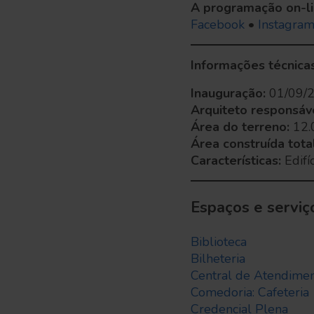
A programação on-li
Facebook
•
Instagra
Informações técnica
Inauguração:
01/09/
Arquiteto responsáv
Área do terreno:
12.
Área construída total
Características:
Edifí
Espaços e serviç
Biblioteca
Bilheteria
Central de Atendime
Comedoria: Cafeteria
Credencial Plena