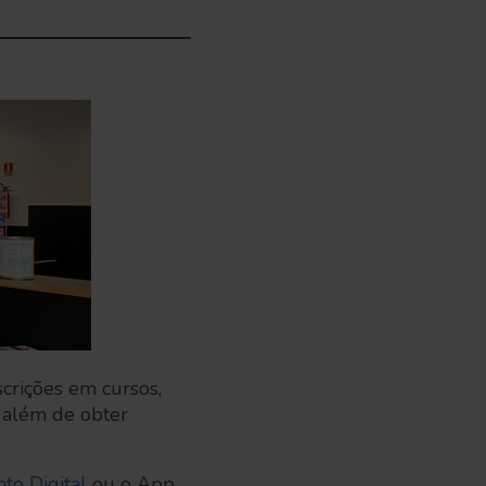
scrições em cursos,
, além de obter
to Digital
ou o App