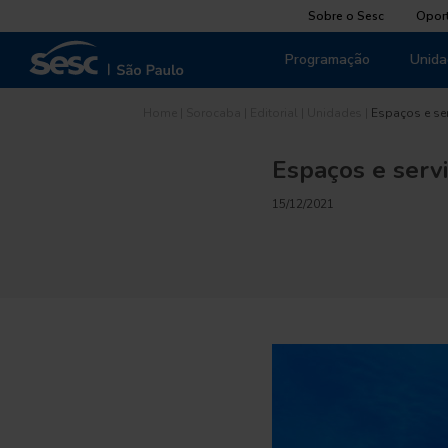
Sobre o Sesc
Opor
Programação
Unida
Home
|
Sorocaba
|
Editorial
|
Unidades
|
Espaços e se
Espaços e serv
15/12/2021