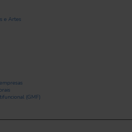
s e Artes
 empresas
orais
tifuncional (GMF)