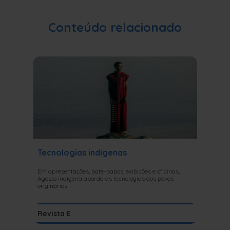
Conteúdo relacionado
Tecnologias indígenas
Ignáci
um imo
Em apresentações, bate-papos, exibições e oficinas,
Agosto Indígena aborda as tecnologias dos povos
Aos 90 an
originários
escrever l
Revista E
Literat