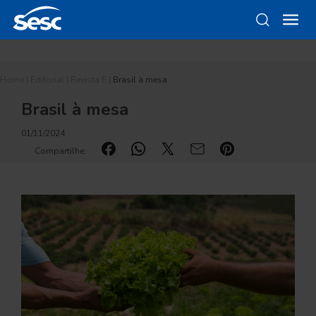
Home
|
Editorial
|
Revista E
|
Brasil à mesa
Brasil à mesa
01/11/2024
Compartilhe: