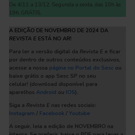
De 4/11 a 13/12. Segunda a sexta, das 10h às
19h. GRÁTIS.
A EDIÇÃO DE NOVEMBRO DE 2024 DA
REVISTA E
ESTÁ NO AR!
Para ler a versão digital da
Revista E
e ficar
por dentro de outros conteúdos exclusivos,
acesse a nossa
página no Portal do Sesc
ou
baixe grátis o app Sesc SP no seu
celular!
(download disponível para
aparelhos
Android
ou
IOS
).
Siga a
Revista E
nas redes sociais:
Instagram
/
Facebook
/
Youtube
A seguir, leia a edição de NOVEMBRO na
íntegra. Se preferir, baixe o PDF
para levar a