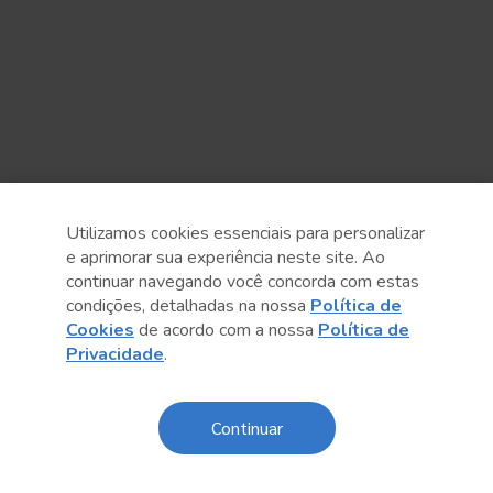
Utilizamos cookies essenciais para personalizar
e aprimorar sua experiência neste site. Ao
continuar navegando você concorda com estas
Anterior
Próximo post
condições, detalhadas na nossa
Política de
Cookies
de acordo com a nossa
Política de
Privacidade
.
Continuar
Conteúdo relacionado