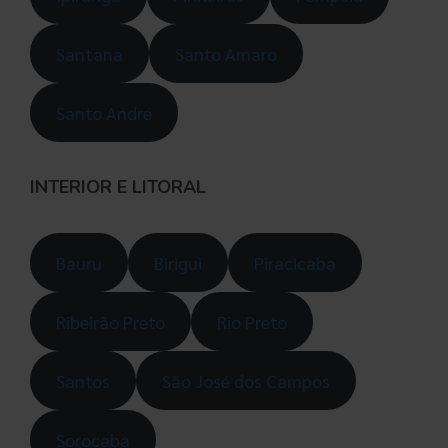
Santana
Santo Amaro
Santo André
INTERIOR
E LITORAL
Bauru
Birigui
Piracicaba
Ribeirão Preto
Rio Preto
Santos
São José dos Campos
Sorocaba