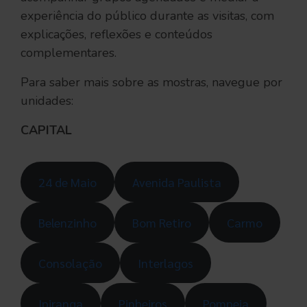
experiência do público durante as visitas, com
explicações, reflexões e conteúdos
complementares.
Para saber mais sobre as mostras, navegue por
unidades:
CAPITAL
24 de Maio
Avenida Paulista
Belenzinho
Bom Retiro
Carmo
Consolação
Interlagos
Ipiranga
Pinheiros
Pompeia