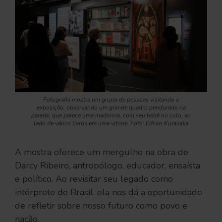
Fotografia mostra um grupo de pessoas visitando a
exposição, observando um grande quadro pendurado na
parede, que parece uma madonna, com seu bebê no colo, ao
lado de vários livros em uma vitrine. Foto: Edson Kurasaka
A mostra oferece um mergulho na obra de
Darcy Ribeiro, antropólogo, educador, ensaísta
e político. Ao revisitar seu legado como
intérprete do Brasil, ela nos dá a oportunidade
de refletir sobre nosso futuro como povo e
nação.