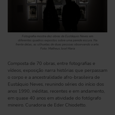
Fotografia mostra dez obras de Eustáquio Neves em
diferentes quadros expostos sobre uma parede escura. Na
frente delas, as silhuetas de duas pessoas observando a arte.
Foto: Matheus José Maria
Composta de 70 obras, entre fotografias e
vídeos, exposição narra histórias que perpassam
o corpo e a ancestralidade afro-brasileira de
Eustáquio Neves, reunindo séries do início dos
anos 1990, inéditas, recentes e em andamento,
em quase 40 anos em atividade do fotógrafo
mineiro. Curadoria de Eder Chiodetto.