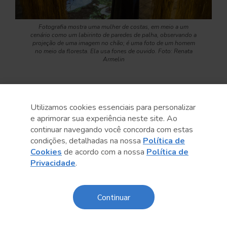
Fotografia mostra uma mulher de costas, em meio a um
cenário como um labirinto de paredes de palha, observando a
projeção de uma imagem no chão; é uma foto de um homem
no meio da floresta. Ela usa fones de ouvido. Foto: Renata
Armelin
Exposição reflete sobre os ideários de
modernidade e independência do país,
Utilizamos cookies essenciais para personalizar
buscando projetos inclusivos e diversos. Com
e aprimorar sua experiência neste site. Ao
cinco territórios dialógicos, apresenta a vocação
continuar navegando você concorda com estas
condições, detalhadas na nossa
Política de
de reunir forças sociais em ambientes
Cookies
de acordo com a nossa
Política de
acolhedores para suas comunidades, cada um
Privacidade
.
com uma singularidade própria: o Acervo da
Laje (subúrbio ferroviário de Salvador, BA), a
Continuar
Aldeia Kalipety (São Paulo, SP), a Casa do Povo
(São Paulo, SP), o Quilombo Santa Rosa dos
Pretos (Itapecuru Mirim, MA), e Savvy