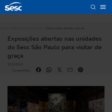
Home
|
Editorial
|
Artes Visuais
|
Exposições abertas nas un…
Exposições abertas nas unidades
do Sesc São Paulo para visitar de
graça
21/12/2022
Compartilhe: